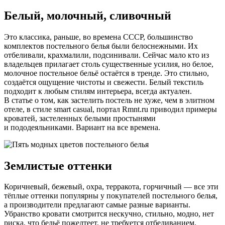
Белый, молочный, сливочный
Это классика, раньше, во времена СССР, большинство
комплектов постельного белья были белоснежными. Их
отбеливали, крахмалили, подсинивали. Сейчас мало кто из
владельцев прилагает столь существенные усилия, но белое,
молочное постельное бельё остаётся в тренде. Это стильно,
создаётся ощущение чистоты и свежести. Белый текстиль
подходит к любым стилям интерьера, всегда актуален.
В статье о том, как застелить постель не хуже, чем в элитном
отеле, в стиле smart casual, портал Rmnt.ru приводил примеры
кроватей, застеленных белыми простынями
и пододеяльниками. Вариант на все времена.
Землистые оттенки
Коричневый, бежевый, охра, терракота, горчичный — все эти
тёплые оттенки популярны у покупателей постельного белья,
а производители предлагают самые разные варианты.
Убранство кровати смотрится нескучно, стильно, модно, нет
риска, что бельё пожелтеет, не требуется отбеливанием,