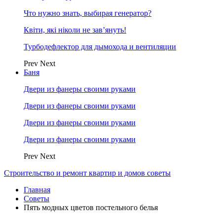
Что нужно знать, выбирая генератор?
Квіти, які ніколи не зав’януть!
Турбодефлектор для дымохода и вентиляции
Prev
Next
Баня
Двери из фанеры своими руками
Двери из фанеры своими руками
Двери из фанеры своими руками
Двери из фанеры своими руками
Prev
Next
Строительство и ремонт квартир и домов советы
Главная
Советы
Пять модных цветов постельного белья