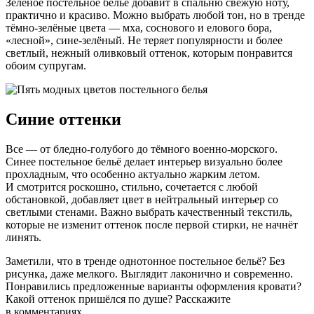
Зелёное постельное бельё добавит в спальню свежую ноту,
практично и красиво. Можно выбрать любой тон, но в тренде
тёмно-зелёные цвета — мха, соснового и елового бора,
«лесной», сине-зелёный. Не теряет популярности и более
светлый, нежный оливковый оттенок, которым понравится
обоим супругам.
Синие оттенки
Все — от бледно-голубого до тёмного военно-морского.
Синее постельное бельё делает интерьер визуально более
прохладным, что особенно актуально жарким летом.
И смотрится роскошно, стильно, сочетается с любой
обстановкой, добавляет цвет в нейтральный интерьер со
светлыми стенами. Важно выбрать качественный текстиль,
которые не изменит оттенок после первой стирки, не начнёт
линять.
Заметили, что в тренде однотонное постельное бельё? Без
рисунка, даже мелкого. Выглядит лаконично и современно.
Понравились предложенные варианты оформления кровати?
Какой оттенок пришёлся по душе? Расскажите
в комментариях.