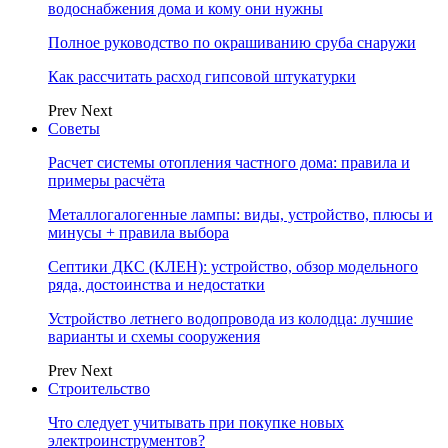
водоснабжения дома и кому они нужны
Полное руководство по окрашиванию сруба снаружи
Как рассчитать расход гипсовой штукатурки
Prev
Next
Советы
Расчет системы отопления частного дома: правила и
примеры расчёта
Металлогалогенные лампы: виды, устройство, плюсы и
минусы + правила выбора
Септики ДКС (КЛЕН): устройство, обзор модельного
ряда, достоинства и недостатки
Устройство летнего водопровода из колодца: лучшие
варианты и схемы сооружения
Prev
Next
Строительство
Что следует учитывать при покупке новых
электроинструментов?