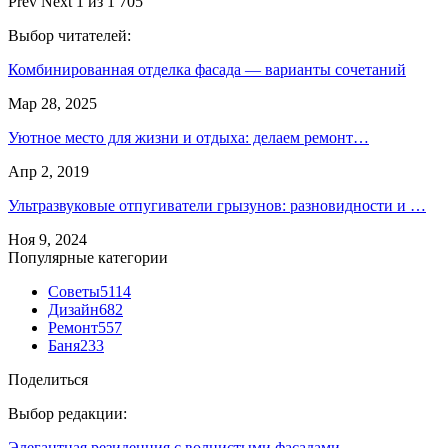
Prev
Next
1 из 1 705
Выбор читателей:
Комбинированная отделка фасада — варианты сочетаний
Мар 28, 2025
Уютное место для жизни и отдыха: делаем ремонт…
Апр 2, 2019
Ультразвуковые отпугиватели грызунов: разновидности и …
Ноя 9, 2024
Популярные категории
Советы
5114
Дизайн
682
Ремонт
557
Баня
233
Поделиться
Выбор редакции:
Элегантная резиденция с волнистыми фасадами