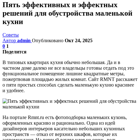
Пять эффективных и эффектных
решений для обустройства маленькой
кухни
Советы
Автор
admin
Опубликовано
Окт 24, 2025
0
1
Поделится
В типовых квартирах кухня обычно небольшая. Да и в
частном доме далеко не все владельцы готовы отдать под это
функциональное помещение лишние квадратные метры,
пожертвовав площадью жилых комнат. Сайт RMNT расскажет
о пяти простых способах сделать маленькую кухню красивее
и удобнее.
На портале Rmnt.ru есть фотоподборка маленьких кухонь,
оформленных красиво и рационально. Одна из идей
дизайнеров интерьеров касательно небольших кухонных
пространств — отказ от верхних шкафов, которые их
загромождают. На первый взгляд идея не очень, ведь