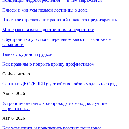
Концепция недопотребления — в чём выражается
Плюсы и минусы прямой лестницы в доме
Что такое стрелкование растений и как его предотвратить
Минеральная вата – достоинства и недостатки
Обустройство участка с перепадом высот — основные
сложности
Тыква с куриной грудкой
Как правильно покрыть крышу профнастилом
Сейчас читают
Септики ДКС (КЛЕН): устройство, обзор модельного ряда,…
Авг 7, 2026
Устройство летнего водопровода из колодца: лучшие
варианты и…
Авг 6, 2026
Как установить и подключить розетку: пошаговое