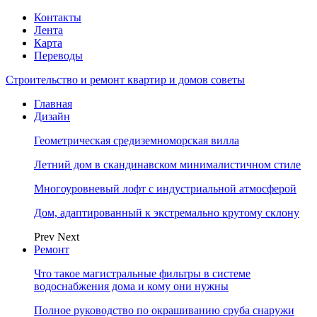
Контакты
Лента
Карта
Переводы
Строительство и ремонт квартир и домов советы
Главная
Дизайн
Геометрическая средиземноморская вилла
Летний дом в скандинавском минималистичном стиле
Многоуровневый лофт с индустриальной атмосферой
Дом, адаптированный к экстремально крутому склону
Prev
Next
Ремонт
Что такое магистральные фильтры в системе
водоснабжения дома и кому они нужны
Полное руководство по окрашиванию сруба снаружи