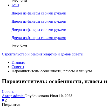
Prev
Next
Баня
Двери из фанеры своими руками
Двери из фанеры своими руками
Двери из фанеры своими руками
Двери из фанеры своими руками
Prev
Next
Строительство и ремонт квартир и домов советы
Главная
Советы
Пароочиститель: особенности, плюсы и минусы
Пароочиститель: особенности, плюсы 
Советы
Автор
admin
Опубликовано
Июн 10, 2025
0
2
Поделится