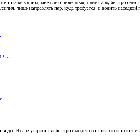
ая впиталась в пол, межплиточные швы, плинтусы, быстро очис
усилия, лишь направлять пар, куда требуется, и водить насадкой
…
сы +…
ы и…
 воды. Иначе устройство быстро выйдет из строя, испортится из