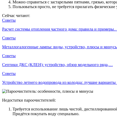
Можно справиться с застарелыми пятнами, грязью, котор
Пользоваться просто, не требуется прилагать физические 
Сейчас читают:
Советы
Расчет системы отопления частного дома: правила и примеры
Советы
Металлогалогенные лампы: виды, устройство, плюсы и мину
Советы
Септики ДКС (КЛЕН): устройство, обзор модельного ряда,…
Советы
Устройство летнего водопровода из колодца: лучшие вариант
Недостатки пароочистителей:
Требуется использование лишь чистой, дистиллированной
Придётся покупать воду специально.