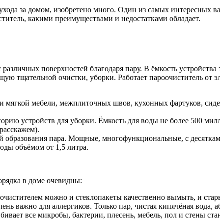
 ухода за домом, изобретено много. Один из самых интересных 
титель, какими преимуществами и недостатками обладает.
 различных поверхностей благодаря пару. В ёмкость устройства з
ющую тщательной очистки, уборки. Работает пароочиститель от э
и мягкой мебели, межплиточных швов, кухонных фартуков, сиден
ию устройств для уборки. Ёмкость для воды не более 500 милл
расскажем).
й образования пара. Мощные, многофункциональные, с десятка
оды объёмом от 1,5 литра.
орядка в доме очевидны:
очистителем можно и стеклопакеты качественно вымыть, и старые
нь важно для аллергиков. Только пар, чистая кипячёная вода, а
ивает все микробы, бактерии, плесень, мебель, пол и стены ста