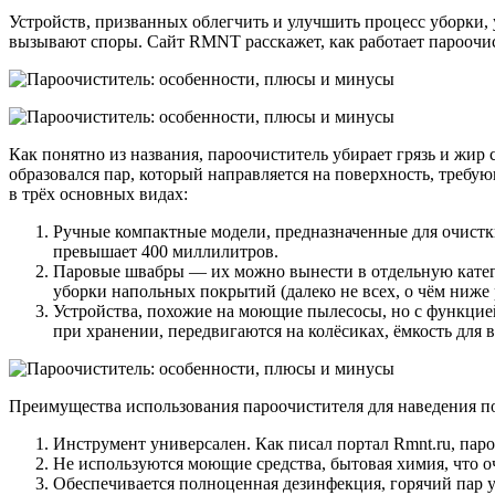
Устройств, призванных облегчить и улучшить процесс уборки,
вызывают споры. Сайт RMNT расскажет, как работает пароочис
Как понятно из названия, пароочиститель убирает грязь и жир с
образовался пар, который направляется на поверхность, требу
в трёх основных видах:
Ручные компактные модели, предназначенные для очистк
превышает 400 миллилитров.
Паровые швабры — их можно вынести в отдельную категор
уборки напольных покрытий (далеко не всех, о чём ниже 
Устройства, похожие на моющие пылесосы, но с функцие
при хранении, передвигаются на колёсиках, ёмкость для в
Преимущества использования пароочистителя для наведения п
Инструмент универсален. Как писал портал Rmnt.ru, паро
Не используются моющие средства, бытовая химия, что оче
Обеспечивается полноценная дезинфекция, горячий пар уб