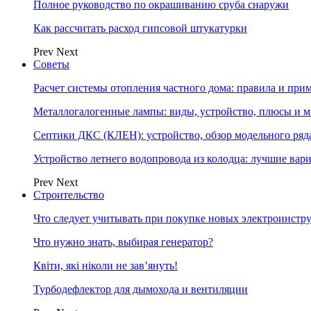
Полное руководство по окрашиванию сруба снаружи
Как рассчитать расход гипсовой штукатурки
Prev
Next
Советы
Расчет системы отопления частного дома: правила и при
Металлогалогенные лампы: виды, устройство, плюсы и 
Септики ДКС (КЛЕН): устройство, обзор модельного ряда
Устройство летнего водопровода из колодца: лучшие вар
Prev
Next
Строительство
Что следует учитывать при покупке новых электроинстр
Что нужно знать, выбирая генератор?
Квіти, які ніколи не зав’януть!
Турбодефлектор для дымохода и вентиляции