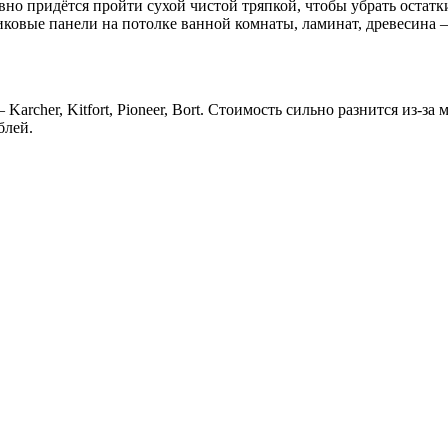
но придётся пройти сухой чистой тряпкой, чтобы убрать остатки 
иковые панели на потолке ванной комнаты, ламинат, древесина —
rcher, Kitfort, Pioneer, Bort. Стоимость сильно разнится из-з
блей.