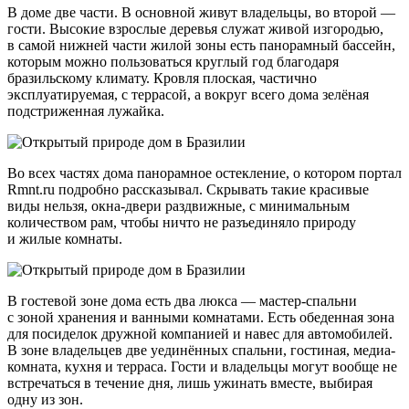
В доме две части. В основной живут владельцы, во второй —
гости. Высокие взрослые деревья служат живой изгородью,
в самой нижней части жилой зоны есть панорамный бассейн,
которым можно пользоваться круглый год благодаря
бразильскому климату. Кровля плоская, частично
эксплуатируемая, с террасой, а вокруг всего дома зелёная
подстриженная лужайка.
Во всех частях дома панорамное остекление, о котором портал
Rmnt.ru подробно рассказывал. Скрывать такие красивые
виды нельзя, окна-двери раздвижные, с минимальным
количеством рам, чтобы ничто не разъединяло природу
и жилые комнаты.
В гостевой зоне дома есть два люкса — мастер-спальни
с зоной хранения и ванными комнатами. Есть обеденная зона
для посиделок дружной компанией и навес для автомобилей.
В зоне владельцев две уединённых спальни, гостиная, медиа-
комната, кухня и терраса. Гости и владельцы могут вообще не
встречаться в течение дня, лишь ужинать вместе, выбирая
одну из зон.