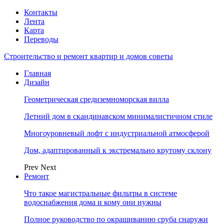
Контакты
Лента
Карта
Переводы
Строительство и ремонт квартир и домов советы
Главная
Дизайн
Геометрическая средиземноморская вилла
Летний дом в скандинавском минималистичном стиле
Многоуровневый лофт с индустриальной атмосферой
Дом, адаптированный к экстремально крутому склону
Prev
Next
Ремонт
Что такое магистральные фильтры в системе
водоснабжения дома и кому они нужны
Полное руководство по окрашиванию сруба снаружи