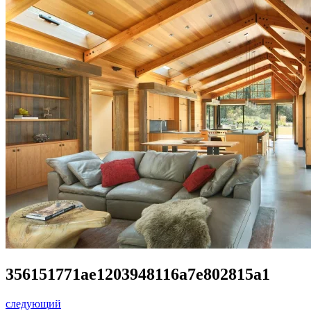
356151771ae1203948116a7e802815a1
следующий