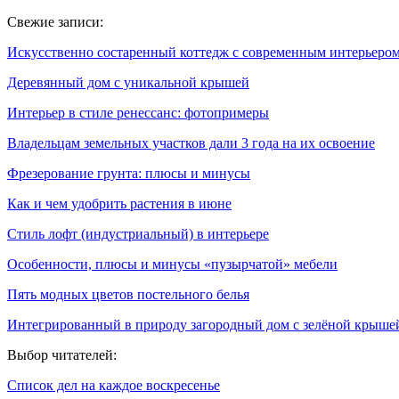
Свежие записи:
Искусственно состаренный коттедж с современным интерьеро
Деревянный дом с уникальной крышей
Интерьер в стиле ренессанс: фотопримеры
Владельцам земельных участков дали 3 года на их освоение
Фрезерование грунта: плюсы и минусы
Как и чем удобрить растения в июне
Стиль лофт (индустриальный) в интерьере
Особенности, плюсы и минусы «пузырчатой» мебели
Пять модных цветов постельного белья
Интегрированный в природу загородный дом с зелёной крыше
Выбор читателей:
Список дел на каждое воскресенье