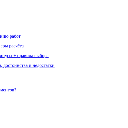
ению работ
меры расчёта
минусы + правила выбора
, достоинства и недостатки
ументов?