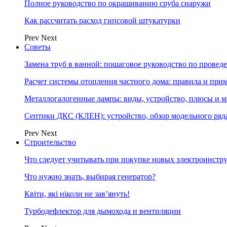
Полное руководство по окрашиванию сруба снаружи
Как рассчитать расход гипсовой штукатурки
Prev
Next
Советы
Замена труб в ванной: пошаговое руководство по провед
Расчет системы отопления частного дома: правила и при
Металлогалогенные лампы: виды, устройство, плюсы и 
Септики ДКС (КЛЕН): устройство, обзор модельного ряда
Prev
Next
Строительство
Что следует учитывать при покупке новых электроинстр
Что нужно знать, выбирая генератор?
Квіти, які ніколи не зав’януть!
Турбодефлектор для дымохода и вентиляции