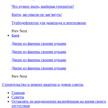
Что нужно знать, выбирая генератор?
Квіти, які ніколи не зав’януть!
Турбодефлектор для дымохода и вентиляции
Prev
Next
Баня
Двери из фанеры своими руками
Двери из фанеры своими руками
Двери из фанеры своими руками
Двери из фанеры своими руками
Prev
Next
Строительство и ремонт квартир и домов советы
Главная
Советы
Оставлять ли кондиционер включённым на время своего
отсутствия