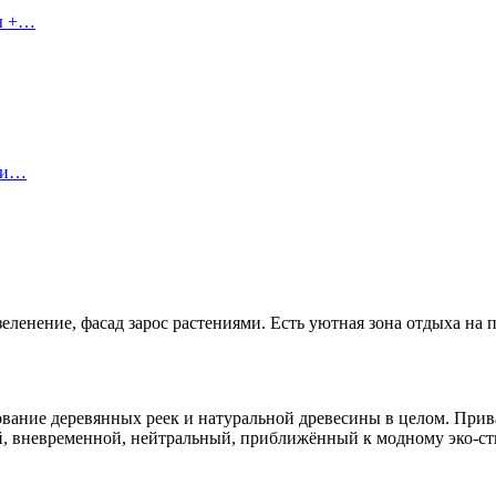
сы +…
ы и…
еленение, фасад зарос растениями. Есть уютная зона отдыха на 
ование деревянных реек и натуральной древесины в целом. При
й, вневременной, нейтральный, приближённый к модному эко-с