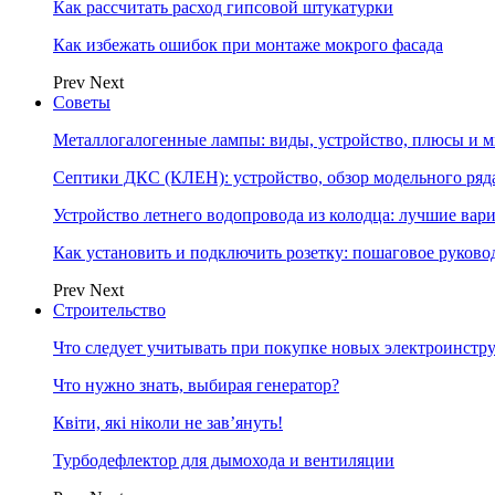
Как рассчитать расход гипсовой штукатурки
Как избежать ошибок при монтаже мокрого фасада
Prev
Next
Советы
Металлогалогенные лампы: виды, устройство, плюсы и 
Септики ДКС (КЛЕН): устройство, обзор модельного ряда
Устройство летнего водопровода из колодца: лучшие вар
Как установить и подключить розетку: пошаговое руково
Prev
Next
Строительство
Что следует учитывать при покупке новых электроинстр
Что нужно знать, выбирая генератор?
Квіти, які ніколи не зав’януть!
Турбодефлектор для дымохода и вентиляции