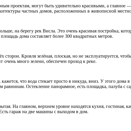
рным проектам, могут быть удивительно красивыми, а главное
хитектуры частных домов, расположенных в живописной местно
Польше, на берегу рек Висла. Это очень красивая постройка, ко
я площадь дома составляет более 300 квадратных метров.
х сторон. Кровля зелёная, плоская, но не эксплуатируется, что
г очень много зелени, обеспечен проход к реке.
кажется, что вода стекает просто в никуда, вниз. У этого дома 
им равнинам. Остекление панорамное, есть площадка, палуба с с
тая. На главном, верхнем уровне находятся кухня, гостиная, ка
сть гараж на две машины с выходом в дом.