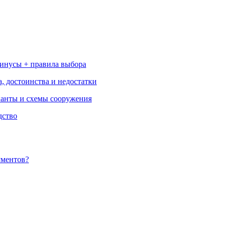
минусы + правила выбора
, достоинства и недостатки
ианты и схемы сооружения
дство
ументов?