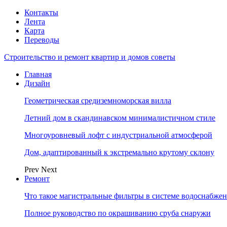
Контакты
Лента
Карта
Переводы
Строительство и ремонт квартир и домов советы
Главная
Дизайн
Геометрическая средиземноморская вилла
Летний дом в скандинавском минималистичном стиле
Многоуровневый лофт с индустриальной атмосферой
Дом, адаптированный к экстремально крутому склону
Prev
Next
Ремонт
Что такое магистральные фильтры в системе водоснабже
Полное руководство по окрашиванию сруба снаружи