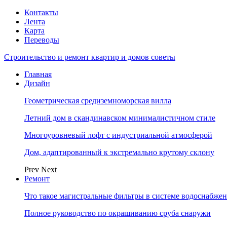
Контакты
Лента
Карта
Переводы
Строительство и ремонт квартир и домов советы
Главная
Дизайн
Геометрическая средиземноморская вилла
Летний дом в скандинавском минималистичном стиле
Многоуровневый лофт с индустриальной атмосферой
Дом, адаптированный к экстремально крутому склону
Prev
Next
Ремонт
Что такое магистральные фильтры в системе водоснабже
Полное руководство по окрашиванию сруба снаружи