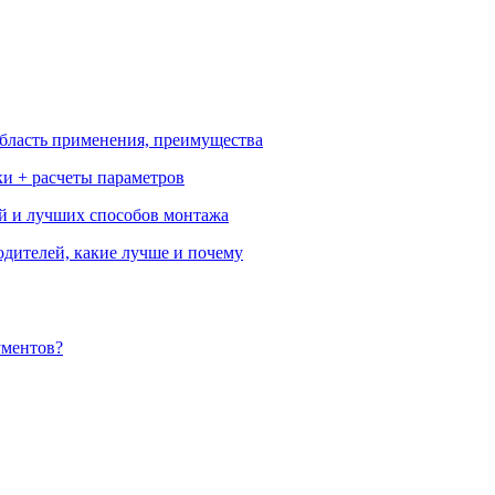
бласть применения, преимущества
ки + расчеты параметров
ей и лучших способов монтажа
одителей, какие лучше и почему
ументов?