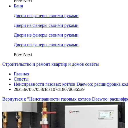
Prev
Next
Баня
Двери из фанеры своими руками
Двери из фанеры своими руками
Двери из фанеры своими руками
Двери из фанеры своими руками
Prev
Next
Строительство и ремонт квартир и домов советы
Главная
Советы
Неисправности газовых котлов Daewoo: расшифровка ко
29a53e7b57058cfda107d1807d6365a9
Вернуться к "Неисправности газовых котлов Daewoo: расшифр