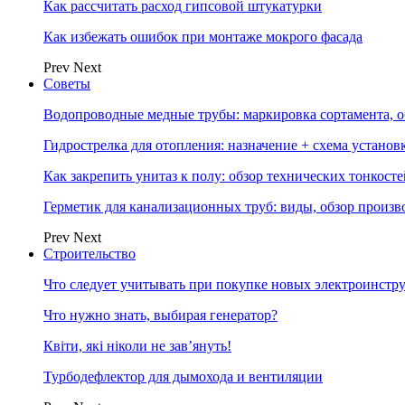
Как рассчитать расход гипсовой штукатурки
Как избежать ошибок при монтаже мокрого фасада
Prev
Next
Советы
Водопроводные медные трубы: маркировка сортамента, о
Гидрострелка для отопления: назначение + схема установ
Как закрепить унитаз к полу: обзор технических тонкост
Герметик для канализационных труб: виды, обзор произв
Prev
Next
Строительство
Что следует учитывать при покупке новых электроинстр
Что нужно знать, выбирая генератор?
Квіти, які ніколи не зав’януть!
Турбодефлектор для дымохода и вентиляции