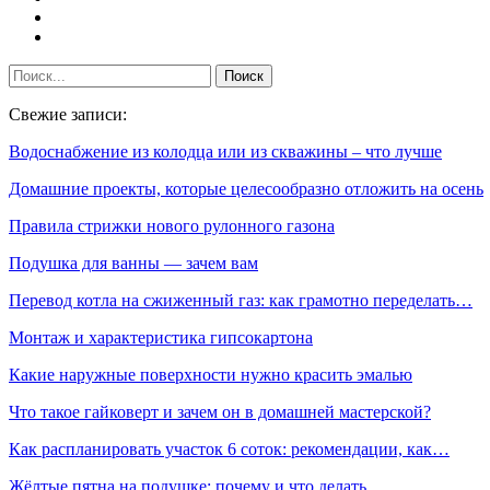
Свежие записи:
Водоснабжение из колодца или из скважины – что лучше
Домашние проекты, которые целесообразно отложить на осень
Правила стрижки нового рулонного газона
Подушка для ванны — зачем вам
Перевод котла на сжиженный газ: как грамотно переделать…
Монтаж и характеристика гипсокартона
Какие наружные поверхности нужно красить эмалью
Что такое гайковерт и зачем он в домашней мастерской?
Как распланировать участок 6 соток: рекомендации, как…
Жёлтые пятна на подушке: почему и что делать