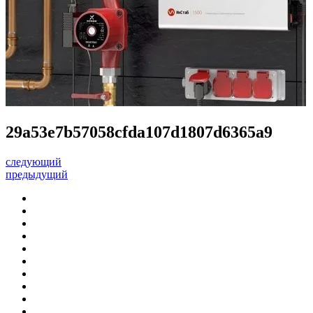
29a53e7b57058cfda107d1807d6365a9
следующий
предыдущий