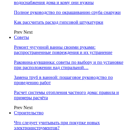
водоснабжения дома и кому они нужны
Полное руководство по окрашиванию сруба снаружи
Как рассчитать расход гипсовой штукатурки
Prev
Next
Советы
Ремонт чугунной ванны своими руками:
распространенные повреждения и их устранение
Раковина-кувшинка: советы по выбору и по установке
при расположении над стиральной…
Замена труб в ванной: пошаговое руководство по
проведению работ
Расчет системы отопления частного дома: правила и
примеры расчёта
Prev
Next
Строительство
Что следует учитывать при покупке новых
электроинструментов?