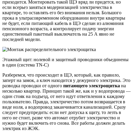
приходится. Монтировать такой ЩЭ вряд ли придется, но
если всерьез заняться модернизацией электричества в
квартире, то оставлять его без внимания нельзя. Большого
прока в ультрасовременном оборудовании внутри квартиры
не будет, если питающий кабель в ЩЭ сделан из алюминия
пенсионного возраста, а контролирует подачу энергии
единственный пакетный выключатель на 25 А явно не
последней модели.
Этажный щит: нолевой и защитный проводники объединены
в один (система TN-C)
Разберемся, что происходит в ЩЭ, который, как правило,
заперт на замок, а ключ находится у дежурного электрика. Это
разводка проводки от одного
питающего электрощитка
на
несколько квартир. Принцип такой же, как и у водопровода —
один стояк на подъезд, от него идут ответвления к каждому
пользователю. Правда, электричество потом возвращается в
виде ноля, а водопровод заканчивается канализацией. Сразу
следует предупредить: если нет допуска к щиту, то лезть в
него не стоит, разве что автомат отрубит электричество и
нужно будет включить его снова. Все работы должен делать
электрик из ЖЭК.