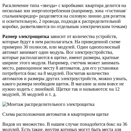
Расключение типа «звезда» с коробками: квартира делится на
несколько зон энергопотребления (например, зона «гостиная/
спальня/коридор» разделяется на силовую линию для розеток
и осветительную, 2 провода, подходя к распределительной
коробке, разветвляются по отдельным электрическим точкам)
Размер электрощитка
зависит от количества устройств,
которые будут в нем располагаться. На приведенной схеме
примерно 30 полюсов, или модулей. Один однополюсный
автомат занимает один модуль. Все электроустройства,
которые располагаются в щитке, имеют размеры, кратные
ширине этого модуля. Например, счетчик может занимать
место, равноценное месту 8 автоматов, для его установки
потребуется бокс на 8 модулей. Посчитав количество
автоматов и размеры других электроустройств, можно узнать,
какого размера необходим щиток. В магазин за ним вовсе не
нужно ходить с линейкой. Щитки так и называются: на 12
модулей, 36 модулей и т. д.
Схема расположения автоматов в квартирном щитке
Видов их множество. В нашем случае понадобится бокс на 36
модулей. Есть такие, внутри которых могут быть места для