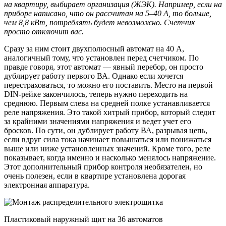
на квартиру, выбирает организация (ЖЭК). Например, если на
приборе написано, что он рассчитан на 5–40 А, то больше,
чем 8,8 кВт, потреблять будет невозможно. Счетчик
просто отключит вас.
Сразу за ним стоит двухполюсный автомат на 40 А,
аналогичный тому, что установлен перед счетчиком. По
правде говоря, этот автомат — явный перебор, он просто
дублирует работу первого ВА. Однако если хочется
перестраховаться, то можно его поставить. Место на первой
DIN-рейке закончилось, теперь нужно переходить на
среднюю. Первым слева на средней полке устанавливается
реле напряжения. Это такой хитрый прибор, который следит
за крайними значениями напряжения и ведет учет его
бросков. По сути, он дублирует работу ВА, разрывая цепь,
если вдруг сила тока начинает повышаться или понижаться
выше или ниже установленных значений. Кроме того, реле
показывает, когда именно и насколько менялось напряжение.
Этот дополнительный прибор контроля необязателен, но
очень полезен, если в квартире установлена дорогая
электронная аппаратура.
Пластиковый наружный щит на 36 автоматов