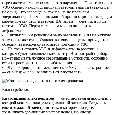
перед автоматами по схеме — это нарушение. При этом перед
УЗО обычно находится вводный автомат защиты (а может, и
не один). Это запрещено, точнее, не по правилам
энергонадзора. По мнению данной организации, на входящем
кабеле должен стоять автомат ВА, затем — счетчик и лишь
потом — УЗО. Перед счетчиком можно поставить
дифавтомат.
Оптимальным решением было бы ставить УЗО на каждую
зону после автомата. Однако, взглянув на цены, приходится
объединять несколько автоматов под одним УЗО.
Не стоит ставить УЗО и дифавтоматы на розетки, к
которым будет подключен компьютер. Этот хитрый прибор
может вызывать ложное срабатывание устройств, особенно
если не рассчитать порог срабатывания.
Лучше приобретать механическое УЗО, а не электронное
— оно надежнее и не зависит от работы сети.
Виды гребенок
Квартирный
электро
щиток
— не единственная проблема, с
которой может столкнуться домашний электрик. Ведь есть
еще и
этажный электрощиток
, в котором, по идее,
хозяйничать домашнему мастеру нельзя, но иногда