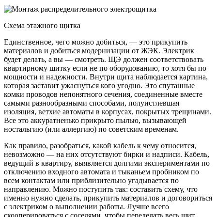
Схема этажного щитка
Единственное, чего можно добиться, — это прикупить
материалов и добиться модернизации от ЖЭК. Электрик
будет делать, а вы — смотреть. ЩЭ должен соответствовать
квартирному щитку если не по оборудованию, то хотя бы по
мощности и надежности. Внутри щита наблюдается картина,
которая заставит ужаснуться кого угодно. Это спутанные
комки проводов непонятного сечения, соединенные вместе
самыми разнообразными способами, полуистлевшая
изоляция, ветхие автоматы в корпусах, покрытых трещинами.
Все это аккуратненько прикрыто пылью, вызывающей
ностальгию (или аллергию) по советским временам.
Как правило, разобраться, какой кабель к чему относится,
невозможно — на них отсутствуют бирки и надписи. Кабель,
ведущий в квартиру, выявляется долгими экспериментами по
отключению входного автомата и тыканьем пробником по
всем контактам или приблизительно угадывается по
направлению. Можно поступить так: составить схему, что
именно нужно сделать, прикупить материалов и договориться
с электриком о выполнении работы. Лучше всего
скооперироваться с соседями, чтобы переделать весь щит.