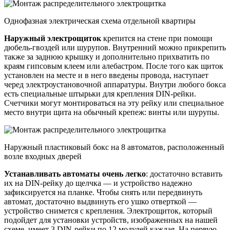
Однофазная электрическая схема отдельной квартиры
Наружный
электро
щиток
крепится на стене при помощи
дюбель-гвоздей или шурупов. Внутренний можно прикрепить
также за заднюю крышку и дополнительно прихватить по
краям гипсовым клеем или алебастром. После того как щиток
установлен на месте и в него введены провода, наступает
черед электроустановочной аппаратуры. Внутри любого бокса
есть специальные штырьки для крепления DIN-рейки.
Счетчики могут монтироваться на эту рейку или специальное
место внутри щита на обычный крепеж: винты или шурупы.
Наружный пластиковый бокс на 8 автоматов, расположенный
возле входных дверей
Устанавливать автоматы очень легко
: достаточно вставить
их на DIN-рейку до щелчка — и устройство надежно
зафиксируется на планке. Чтобы снять или передвинуть
автомат, достаточно выдвинуть его ушко отверткой —
устройство снимется с крепления. Электрощиток, который
подойдет для установки устройств, изображенных на нашей
схеме, имеет 3 DIN-рейки по 12 модулей каждая. На первую