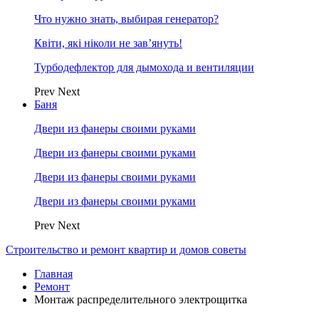
Что нужно знать, выбирая генератор?
Квіти, які ніколи не зав’януть!
Турбодефлектор для дымохода и вентиляции
Prev
Next
Баня
Двери из фанеры своими руками
Двери из фанеры своими руками
Двери из фанеры своими руками
Двери из фанеры своими руками
Prev
Next
Строительство и ремонт квартир и домов советы
Главная
Ремонт
Монтаж распределительного электрощитка