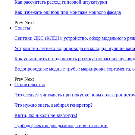
Как рассчитать расход гипсовой штукатурки
Как избежать ошибок при монтаже мокрого фасада
Prev
Next
Советы
Септики ДКС (КЛЕН): устройство, обзор модельного ряда
Устройство летнего водопровода из колодца: лучшие вар
Как установить и подключить розетку: пошаговое руково
Водопроводные медные трубы: маркировка сортамента, о
Prev
Next
Строительство
Что следует учитывать при покупке новых электроинстр
Что нужно знать, выбирая генератор?
Квіти, які ніколи не зав’януть!
Турбодефлектор для дымохода и вентиляции