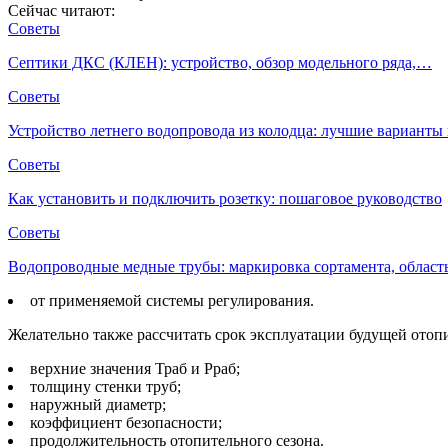
Сейчас читают:
Советы
Септики ДКС (КЛЕН): устройство, обзор модельного ряда,…
Советы
Устройство летнего водопровода из колодца: лучшие вариант
Советы
Как установить и подключить розетку: пошаговое руководство
Советы
Водопроводные медные трубы: маркировка сортамента, облас
от применяемой системы регулирования.
Желательно также рассчитать срок эксплуатации будущей отоп
верхние значения Траб и Pраб;
толщину стенки труб;
наружный диаметр;
коэффициент безопасности;
продолжительность отопительного сезона.