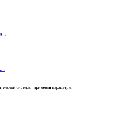
ы и…
ть…
ительной системы, применяя параметры: