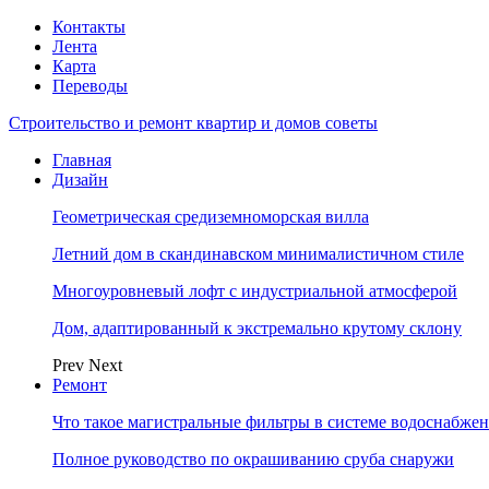
Контакты
Лента
Карта
Переводы
Строительство и ремонт квартир и домов советы
Главная
Дизайн
Геометрическая средиземноморская вилла
Летний дом в скандинавском минималистичном стиле
Многоуровневый лофт с индустриальной атмосферой
Дом, адаптированный к экстремально крутому склону
Prev
Next
Ремонт
Что такое магистральные фильтры в системе водоснабже
Полное руководство по окрашиванию сруба снаружи