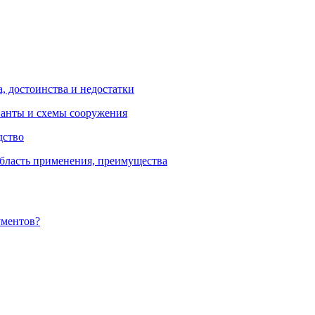
, достоинства и недостатки
ианты и схемы сооружения
дство
бласть применения, преимущества
ументов?