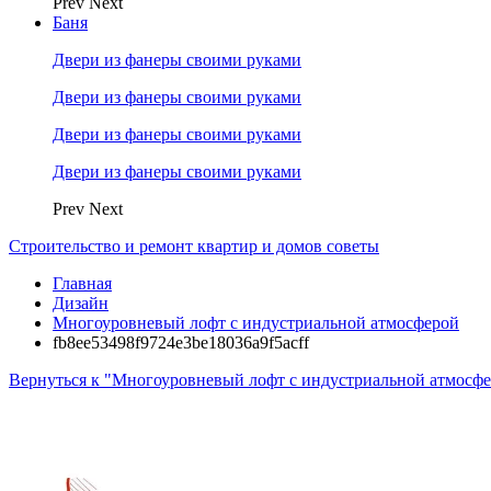
Prev
Next
Баня
Двери из фанеры своими руками
Двери из фанеры своими руками
Двери из фанеры своими руками
Двери из фанеры своими руками
Prev
Next
Строительство и ремонт квартир и домов советы
Главная
Дизайн
Многоуровневый лофт с индустриальной атмосферой
fb8ee53498f9724e3be18036a9f5acff
Вернуться к "Многоуровневый лофт с индустриальной атмосф