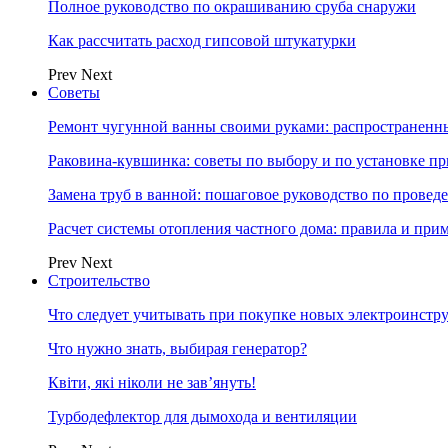
Полное руководство по окрашиванию сруба снаружи
Как рассчитать расход гипсовой штукатурки
Prev
Next
Советы
Ремонт чугунной ванны своими руками: распространенн
Раковина-кувшинка: советы по выбору и по установке п
Замена труб в ванной: пошаговое руководство по провед
Расчет системы отопления частного дома: правила и при
Prev
Next
Строительство
Что следует учитывать при покупке новых электроинстр
Что нужно знать, выбирая генератор?
Квіти, які ніколи не зав’януть!
Турбодефлектор для дымохода и вентиляции