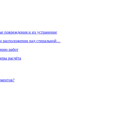
ые повреждения и их устранение
ри расположении над стиральной…
ению работ
меры расчёта
ументов?