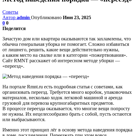
Советы
Автор
admin
Опубликовано
Июн 23, 2025
0
0
Поделится
Зачастую дом или квартира оказываются так захламлены, что
обычна генеральная уборка не помогает. Сложно избавиться
от лишнего, решить, какие вещи действительно нужны,
а каким место на свалке или в категории «пожертвования».
Сайт RMNT расскажет об интересном методе уборки —
«переезд».
На портале Rmnt.ru есть подробная статья с советами, как
организовать переезд. Требуется много коробок, упаковочных
материалов, несколько ходок легковой машиной и аренда
грузовой для перевоза крупногабаритных предметов.
В процессе переезда оказывается, что многие вещи попросту
не нужны. Их нецелесообразно брать с собой, пусть остаются
или выбрасываются.
Именно этот принцип лёг в основу метода наведения порядка
в доме, расхламления. Переезжать при этом вовсе