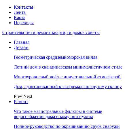
Контакты
Лента
Карта
Переводы
Строительство и ремонт квартир и домов советы
Главная
Дизайн
Геометрическая средиземноморская вилла
Летний дом в скандинавском минималистичном стиле
Многоуровневый лофт с индустриальной атмосферой
Дом, адаптированный к экстремально крутому склону
Prev
Next
Ремонт
Что такое магистральные фильтры в системе
водоснабжения дома и кому они нужны
Полное руководство по окрашиванию сруба снаружи