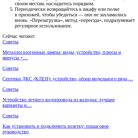
своим местам, насладитесь порядком.
Периодически возвращайтесь к шкафу или полке
в прихожей, чтобы убедиться — они не захламились
вновь. «Перезагрузка», метод «переезда», подразумевает
регулярное использование.
Сейчас читают:
Советы
Металлогалогенные лампы: виды, устройство, плюсы и
минусы +…
Советы
Септики ДКС (КЛЕН): устройство, обзор модельного ряда,…
Советы
Устройство летнего водопровода из колодца: лучшие
варианты и…
Советы
Как установить и подключить розетку: пошаговое
руководство