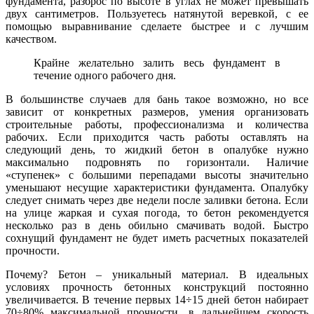
фундамента, разброс по высоте в углах не может превышать
двух сантиметров. Пользуетесь натянутой веревкой, с ее
помощью выравнивание сделаете быстрее и с лучшим
качеством.
Крайне желательно залить весь фундамент в
течение одного рабочего дня.
В большинстве случаев для бань такое возможно, но все
зависит от конкретных размеров, умения организовать
строительные работы, профессионализма и количества
рабочих. Если приходится часть работы оставлять на
следующий день, то жидкий бетон в опалубке нужно
максимально подровнять по горизонтали. Наличие
«ступенек» с большими перепадами высоты значительно
уменьшают несущие характеристики фундамента. Опалубку
следует снимать через две недели после заливки бетона. Если
на улице жаркая и сухая погода, то бетон рекомендуется
несколько раз в день обильно смачивать водой. Быстро
сохнущий фундамент не будет иметь расчетных показателей
прочности.
Почему? Бетон – уникальный материал. В идеальных
условиях прочность бетонных конструкций постоянно
увеличивается. В течение первых 14÷15 дней бетон набирает
70÷80% максимальной прочности, в дальнейшем скорость