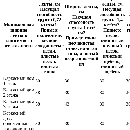
ленты, см
ленты, см
Ширина ленты,
Несущая
Несущая
см
способность
способность
Несущая
грунта 0,72
грунта 1,4
способность
Минимальная
кгс/см2.
кгс/см2.
с
грунта 1 кгс/
ширина
Пример:
Пример:
г
см2
ленты в
пылеватые,
песок,
Пример: глина,
зависимости
мелкие
глинистый
песчанистая
от этажности
слюдянистые
крупный
г
глина, илистая
пески,
песок,
глина, илистый
илистые
илистый
неорганический
пески,
щебень,
ил
илистая
глинистый
глина
щебень
Каркасный дом
30
30
30
3
1 этаж
Каркасный дом
38
30
30
3
2 этажа
Каркасный дом
58
43
30
3
3 этажа
Каркасный
дом,
обложенный
30
30
30
3
«вполкирпича»