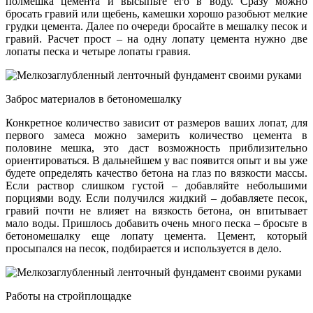
полмешка цемента и высыпьте его в воду. Сразу можно
бросать гравий или щебень, камешки хорошо разобьют мелкие
грудки цемента. Далее по очереди бросайте в мешалку песок и
гравий. Расчет прост – на одну лопату цемента нужно две
лопаты песка и четыре лопаты гравия.
Заброс материалов в бетономешалку
Конкретное количество зависит от размеров ваших лопат, для
первого замеса можно замерить количество цемента в
половине мешка, это даст возможность приблизительно
ориентироваться. В дальнейшем у вас появится опыт и вы уже
будете определять качество бетона на глаз по вязкости массы.
Если раствор слишком густой – добавляйте небольшими
порциями воду. Если получился жидкий – добавляете песок,
гравий почти не влияет на вязкость бетона, он впитывает
мало воды. Пришлось добавить очень много песка – бросьте в
бетономешалку еще лопату цемента. Цемент, который
просыпался на песок, подбирается и используется в дело.
Работы на стройплощадке