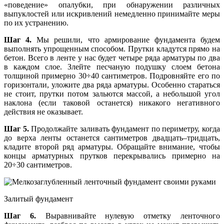
«поведение» опалубки, при обнаружении различных
выпуклостей или искривлений немедленно принимайте меры
по их устранению.
Шаг 4.
Мы решили, что армирование фундамента будем
выполнять упрощенным способом. Прутки кладутся прямо на
бетон. Всего в ленте у нас будет четыре ряда арматуры по два
в каждом слое. Злейте песчаную подушку слоем бетона
толщиной примерно 30÷40 сантиметров. Подровняйте его по
горизонтали, уложите два ряда арматуры. Особенно стараться
не стоит, прутки потом зальются массой, а небольшой угол
наклона (если таковой останется) никакого негативного
действия не оказывает.
Шаг 5.
Продолжайте заливать фундамент по периметру, когда
до верха ленты останется сантиметров двадцать–тридцать,
кладите второй ряд арматуры. Обращайте внимание, чтобы
концы арматурных прутков перекрывались примерно на
20÷30 сантиметров.
Залитый фундамент
Шаг 6.
Выравнивайте нулевую отметку ленточного