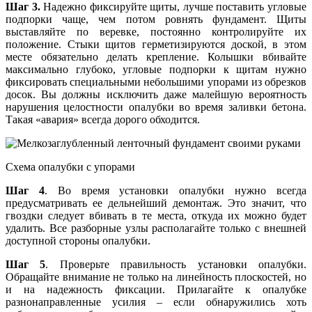
Шаг 3.
Надежно фиксируйте щиты, лучше поставить угловые
подпорки чаще, чем потом ровнять фундамент. Щиты
выставляйте по веревке, постоянно контролируйте их
положение. Стыки щитов герметизируются доской, в этом
месте обязательно делать крепление. Колышки вбивайте
максимально глубоко, угловые подпорки к щитам нужно
фиксировать специальными небольшими упорами из обрезков
досок. Вы должны исключить даже малейшую вероятность
нарушения целостности опалубки во время заливки бетона.
Такая «авария» всегда дорого обходится.
Схема опалубки с упорами
Шаг 4
. Во время установки опалубки нужно всегда
предусматривать ее дельнейший демонтаж. Это значит, что
гвоздки следует вбивать в те места, откуда их можно будет
удалить. Все разборные узлы располагайте только с внешней
доступной стороны опалубки.
Шаг 5
. Проверьте правильность установки опалубки.
Обращайте внимание не только на линейность плоскостей, но
и на надежность фиксации. Прилагайте к опалубке
разнонаправленные усилия – если обнаружились хоть