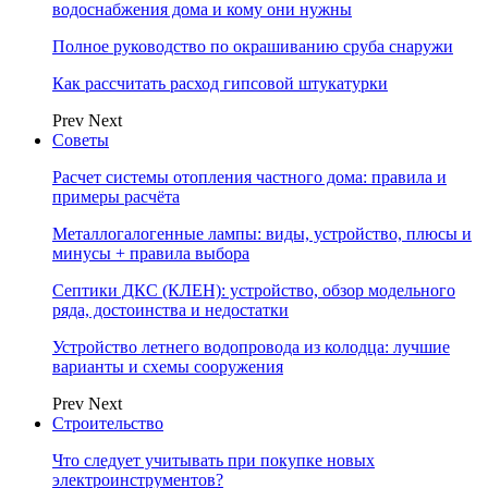
водоснабжения дома и кому они нужны
Полное руководство по окрашиванию сруба снаружи
Как рассчитать расход гипсовой штукатурки
Prev
Next
Советы
Расчет системы отопления частного дома: правила и
примеры расчёта
Металлогалогенные лампы: виды, устройство, плюсы и
минусы + правила выбора
Септики ДКС (КЛЕН): устройство, обзор модельного
ряда, достоинства и недостатки
Устройство летнего водопровода из колодца: лучшие
варианты и схемы сооружения
Prev
Next
Строительство
Что следует учитывать при покупке новых
электроинструментов?