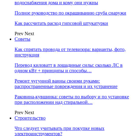
водоснабжения дома и кому они нужны
Полное руководство по окрашиванию сруба снаружи
Как рассчитать расход гипсовой штукатурки
Prev
Next
Советы
Как спрятать провода от телевизора: варианты, фото,
инструкция
Перевод киловатт в лошадиные силы: сколько ЛС в
одном кВт + принципы и способы…
Ремонт чугунной ванны своими руками:
распространенные повреждения и их устранение
Раковина-кувшинка: советы по выбору и по установке
при расположении над стиральной…
Prev
Next
Строительство
Что следует учитывать при покупке новых
электроинструментов?