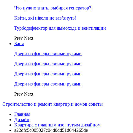
Что нужно знать, выбирая генератор?
Квіти, які ніколи не зав’януть!
Турбодефлектор для дымохода и вентиляции
Prev
Next
Баня
Двери из фанеры своими руками
Двери из фанеры своими руками
Двери из фанеры своими руками
Двери из фанеры своими руками
Prev
Next
Строительство и ремонт квартир и домов советы
Главная
Дизайн
Квартира с плавным изогнутым дизайном
a22dfc5c005027c04d0dd51d044265de