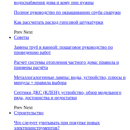
водоснабжения дома и кому они нужны
Полное руководство по окрашиванию сруба снаружи
Как рассчитать расход гипсовой штукатурки
Prev
Next
Советы
Замена труб в ванной: пошаговое руководство по
проведению работ
Расчет системы отопления частного дома: правила и
примеры расчёта
Металлогалогенные лампы: виды, устройство, плюсы и
минусы + правила выбора
Септики ДКС (КЛЕН): устройство, обзор модельного
ряда, достоинства и недостатки
Prev
Next
Строительство
Что следует учитывать при покупке новых
электроинструментов?