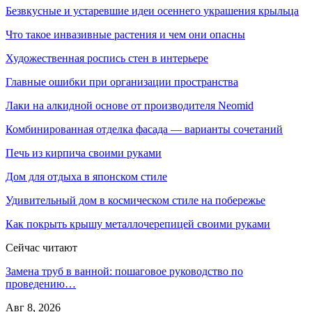
Безвкусные и устаревшие идеи осеннего украшения крыльца
Что такое инвазивные растения и чем они опасны
Художественная роспись стен в интерьере
Главные ошибки при организации пространства
Лаки на алкидной основе от производителя Neomid
Комбинированная отделка фасада — варианты сочетаний
Печь из кирпича своими руками
Дом для отдыха в японском стиле
Удивительный дом в космическом стиле на побережье
Как покрыть крышу металлочерепицей своими руками
Сейчас читают
Замена труб в ванной: пошаговое руководство по
проведению…
Авг 8, 2026