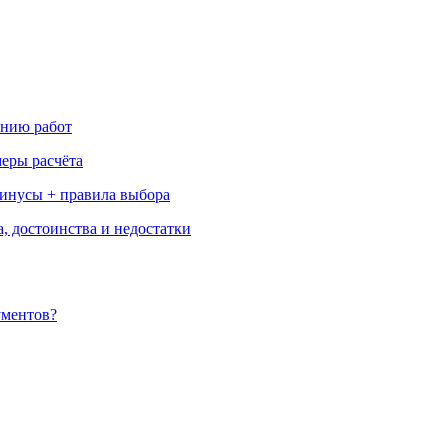
ению работ
меры расчёта
минусы + правила выбора
, достоинства и недостатки
ументов?