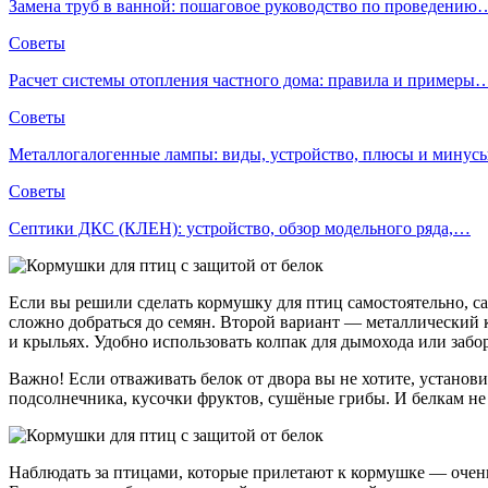
Замена труб в ванной: пошаговое руководство по проведению
Советы
Расчет системы отопления частного дома: правила и примеры
Советы
Металлогалогенные лампы: виды, устройство, плюсы и мину
Советы
Септики ДКС (КЛЕН): устройство, обзор модельного ряда,…
Если вы решили сделать кормушку для птиц самостоятельно, са
сложно добраться до семян. Второй вариант — металлический кол
и крыльях. Удобно использовать колпак для дымохода или забо
Важно! Если отваживать белок от двора вы не хотите, установ
подсолнечника, кусочки фруктов, сушёные грибы. И белкам не 
Наблюдать за птицами, которые прилетают к кормушке — очень у