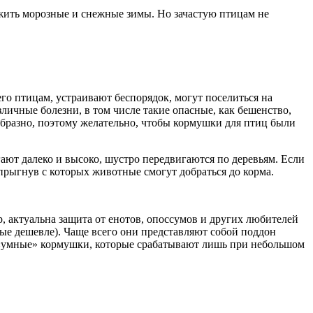
жить морозные и снежные зимы. Но зачастую птицам не
чего птицам, устраивают беспорядок, могут поселиться на
зличные болезни, в том числе такие опасные, как бешенство,
образно, поэтому желательно, чтобы кормушки для птиц были
ают далеко и высоко, шустро передвигаются по деревьям. Если
 прыгнув с которых животные смогут добраться до корма.
 актуальна защита от енотов, опоссумов и других любителей
ые дешевле). Чаще всего они представляют собой поддон
ь «умные» кормушки, которые срабатывают лишь при небольшом