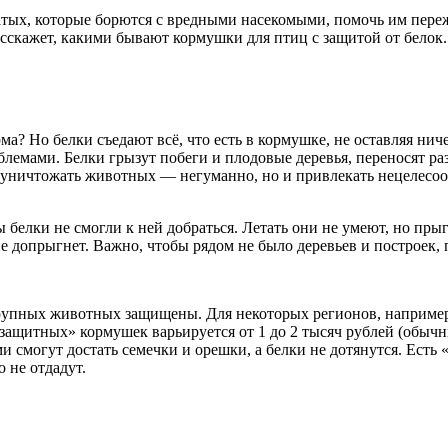
атых, которые борются с вредными насекомыми, помочь им пере
асскажет, какими бывают кормушки для птиц с защитой от белок.
рма? Но белки съедают всё, что есть в кормушке, не оставляя ни
облемами. Белки грызут побеги и плодовые деревья, переносят ра
о уничтожать животных — негуманно, но и привлекать нецелесо
белки не смогли к ней добраться. Летать они не умеют, но прыг
 не допрыгнет. Важно, чтобы рядом не было деревьев и построек,
рупных животных защищены. Для некоторых регионов, например,
защитных» кормушек варьируется от 1 до 2 тысяч рублей (обычн
и смогут достать семечки и орешки, а белки не дотянутся. Ест
 не отдадут.