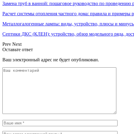
Замена труб в ванной: пошаговое руководство по проведению 
Расчет системы отопления частного дома: правила и примеры р
Металлогалогенные лампы: виды, устройство, плюсы и минусы
Септики ДКС (КЛЕН): устройство, обзор модельного ряда, дос
Prev
Next
Оставьте ответ
Ваш электронный адрес не будет опубликован.