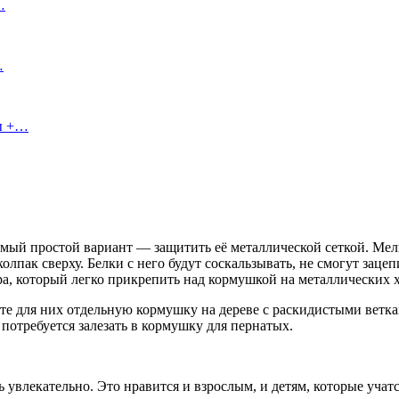
…
…
сы +…
мый простой вариант — защитить её металлической сеткой. Мелки
пак сверху. Белки с него будут соскальзывать, не смогут зацепи
ра, который легко прикрепить над кормушкой на металлических 
ите для них отдельную кормушку на дереве с раскидистыми ветк
потребуется залезать в кормушку для пернатых.
влекательно. Это нравится и взрослым, и детям, которые учатся