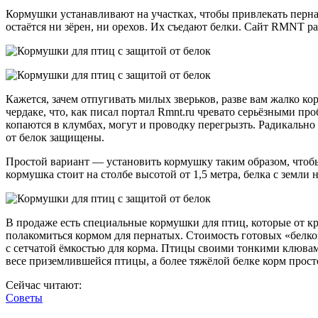
Кормушки устанавливают на участках, чтобы привлекать перн
остаётся ни зёрен, ни орехов. Их съедают белки. Сайт RMNT р
Кажется, зачем отпугивать милых зверьков, разве вам жалко ко
чердаке, что, как писал портал Rmnt.ru чревато серьёзными пр
копаются в клумбах, могут и проводку перегрызть. Радикальн
от белок защищены.
Простой вариант — установить кормушку таким образом, чтобы 
кормушка стоит на столбе высотой от 1,5 метра, белка с земли
В продаже есть специальные кормушки для птиц, которые от к
полакомиться кормом для пернатых. Стоимость готовых «белко
с сетчатой ёмкостью для корма. Птицы своими тонкими клювам
весе приземлившейся птицы, а более тяжёлой белке корм просто
Сейчас читают:
Советы