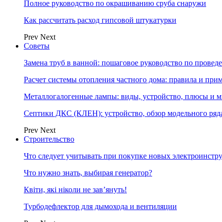
Полное руководство по окрашиванию сруба снаружи
Как рассчитать расход гипсовой штукатурки
Prev
Next
Советы
Замена труб в ванной: пошаговое руководство по провед
Расчет системы отопления частного дома: правила и при
Металлогалогенные лампы: виды, устройство, плюсы и 
Септики ДКС (КЛЕН): устройство, обзор модельного ряда
Prev
Next
Строительство
Что следует учитывать при покупке новых электроинстр
Что нужно знать, выбирая генератор?
Квіти, які ніколи не зав’януть!
Турбодефлектор для дымохода и вентиляции