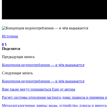
Источник
0
1
Поделится
Предыдущая запись
Концепция недопотребления — в чём выражается
Следующая запись
Концепция недопотребления — в чём выражается
Вам также могут понравиться
Еще от автора
Расчет системы отопления частного дома: правила и примеры р
Металлогалогенные лампы: виды, устройство, плюсы и минусы