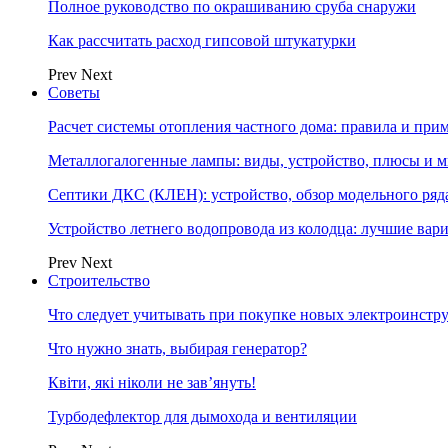
Полное руководство по окрашиванию сруба снаружи
Как рассчитать расход гипсовой штукатурки
Prev
Next
Советы
Расчет системы отопления частного дома: правила и при
Металлогалогенные лампы: виды, устройство, плюсы и 
Септики ДКС (КЛЕН): устройство, обзор модельного ряда
Устройство летнего водопровода из колодца: лучшие вар
Prev
Next
Строительство
Что следует учитывать при покупке новых электроинстр
Что нужно знать, выбирая генератор?
Квіти, які ніколи не зав’януть!
Турбодефлектор для дымохода и вентиляции