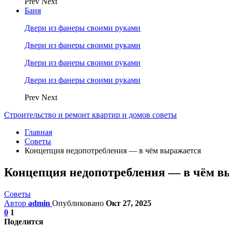
Prev
Next
Баня
Двери из фанеры своими руками
Двери из фанеры своими руками
Двери из фанеры своими руками
Двери из фанеры своими руками
Prev
Next
Строительство и ремонт квартир и домов советы
Главная
Советы
Концепция недопотребления — в чём выражается
Концепция недопотребления — в чём в
Советы
Автор
admin
Опубликовано
Окт 27, 2025
0
1
Поделится