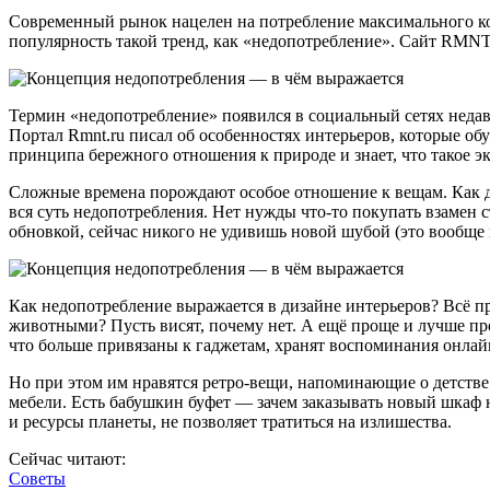
Современный рынок нацелен на потребление максимального коли
популярность такой тренд, как «недопотребление». Сайт RMNT
Термин «недопотребление» появился в социальный сетях недавн
Портал Rmnt.ru писал об особенностях интерьеров, которые об
принципа бережного отношения к природе и знает, что такое эк
Сложные времена порождают особое отношение к вещам. Как де
вся суть недопотребления. Нет нужды что-то покупать взамен с
обновкой, сейчас никого не удивишь новой шубой (это вообще н
Как недопотребление выражается в дизайне интерьеров? Всё п
животными? Пусть висят, почему нет. А ещё проще и лучше пр
что больше привязаны к гаджетам, хранят воспоминания онлай
Но при этом им нравятся ретро-вещи, напоминающие о детстве
мебели. Есть бабушкин буфет — зачем заказывать новый шкаф 
и ресурсы планеты, не позволяет тратиться на излишества.
Сейчас читают:
Советы