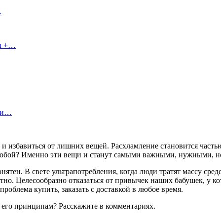
…
сы +…
ы и…
и избавиться от лишних вещей. Расхламление становится частью 
 с собой? Именно эти вещи и станут самыми важными, нужными, 
ен. В свете ультрапотребления, когда люди тратят массу средст
тно. Целесообразно отказаться от привычек наших бабушек, у ко
 проблема купить, заказать с доставкой в любое время.
 его принципам? Расскажите в комментариях.