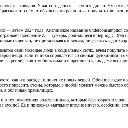
чества товаров. У вас есть деньги — купите диван. Ну и что, ч
 расскажет о нём, чтобы вы сами решили — покупать или эконо
о — летом 2024 года. Английское название underconsumption co
устраивает поколение Z — зумеры, родившиеся в период с 1996 
ономить деньги, не привязываясь к вещам, не делая склад в квар
лятся сами молодые люди в социальных сетях, зачем покупать 
тарой вещи, если та пока справляется со своими функциями и ок
е в тренде), а автомобиль можно и арендовать, так даже выгодн
росто, как и в одежде, и покупке новых вещей. Обои выглядят 
осто покрасить стены, которые в любой момент можно быстро о
н, в облачных хранилищах.
 и о тех поколениях родственников, которые безвозвратно ушли
на кухню? Да и прихожая выглядит вполне ничего, особенно, ес