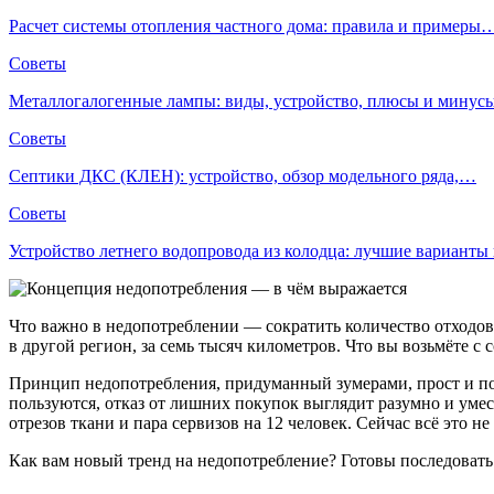
Расчет системы отопления частного дома: правила и примеры
Советы
Металлогалогенные лампы: виды, устройство, плюсы и мину
Советы
Септики ДКС (КЛЕН): устройство, обзор модельного ряда,…
Советы
Устройство летнего водопровода из колодца: лучшие вариант
Что важно в недопотреблении — сократить количество отходов 
в другой регион, за семь тысяч километров. Что вы возьмёте
Принцип недопотребления, придуманный зумерами, прост и понят
пользуются, отказ от лишних покупок выглядит разумно и умес
отрезов ткани и пара сервизов на 12 человек. Сейчас всё это не
Как вам новый тренд на недопотребление? Готовы последовать