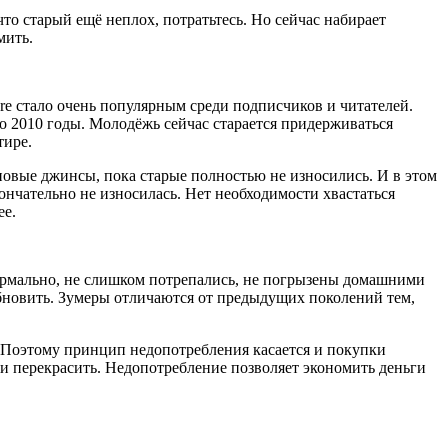
то старый ещё неплох, потратьтесь. Но сейчас набирает
мить.
re стало очень популярным среди подписчиков и читателей.
по 2010 годы. Молодёжь сейчас старается придерживаться
тире.
новые джинсы, пока старые полностью не износились. И в этом
ончательно не износилась. Нет необходимости хвастаться
ее.
нормально, не слишком потрепались, не погрызены домашними
бновить. Зумеры отличаются от предыдущих поколений тем,
. Поэтому принцип недопотребления касается и покупки
ли перекрасить. Недопотребление позволяет экономить деньги