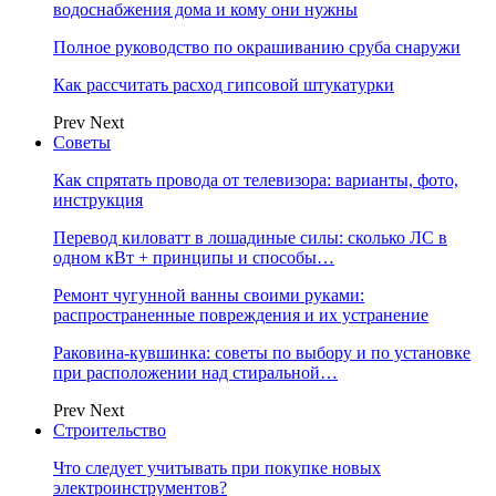
водоснабжения дома и кому они нужны
Полное руководство по окрашиванию сруба снаружи
Как рассчитать расход гипсовой штукатурки
Prev
Next
Советы
Как спрятать провода от телевизора: варианты, фото,
инструкция
Перевод киловатт в лошадиные силы: сколько ЛС в
одном кВт + принципы и способы…
Ремонт чугунной ванны своими руками:
распространенные повреждения и их устранение
Раковина-кувшинка: советы по выбору и по установке
при расположении над стиральной…
Prev
Next
Строительство
Что следует учитывать при покупке новых
электроинструментов?