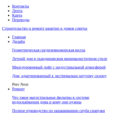
Контакты
Лента
Карта
Переводы
Строительство и ремонт квартир и домов советы
Главная
Дизайн
Геометрическая средиземноморская вилла
Летний дом в скандинавском минималистичном стиле
Многоуровневый лофт с индустриальной атмосферой
Дом, адаптированный к экстремально крутому склону
Prev
Next
Ремонт
Что такое магистральные фильтры в системе
водоснабжения дома и кому они нужны
Полное руководство по окрашиванию сруба снаружи