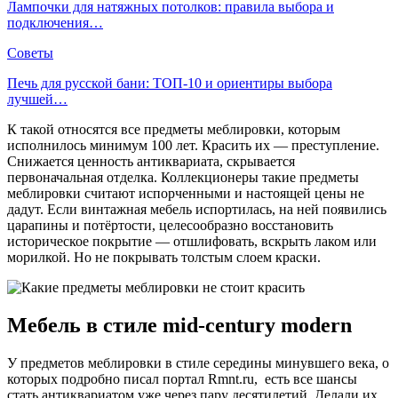
Лампочки для натяжных потолков: правила выбора и
подключения…
Советы
Печь для русской бани: ТОП-10 и ориентиры выбора
лучшей…
К такой относятся все предметы меблировки, которым
исполнилось минимум 100 лет. Красить их — преступление.
Снижается ценность антиквариата, скрывается
первоначальная отделка. Коллекционеры такие предметы
меблировки считают испорченными и настоящей цены не
дадут. Если винтажная мебель испортилась, на ней появились
царапины и потёртости, целесообразно восстановить
историческое покрытие — отшлифовать, вскрыть лаком или
морилкой. Но не покрывать толстым слоем краски.
Мебель в стиле mid-century modern
У предметов меблировки в стиле середины минувшего века, о
которых подробно писал портал Rmnt.ru, есть все шансы
стать антиквариатом уже через пару десятилетий. Делали их