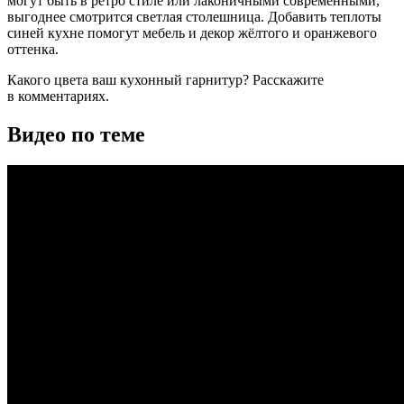
могут быть в ретро стиле или лаконичными современными,
выгоднее смотрится светлая столешница. Добавить теплоты
синей кухне помогут мебель и декор жёлтого и оранжевого
оттенка.
Какого цвета ваш кухонный гарнитур? Расскажите
в комментариях.
Видео по теме