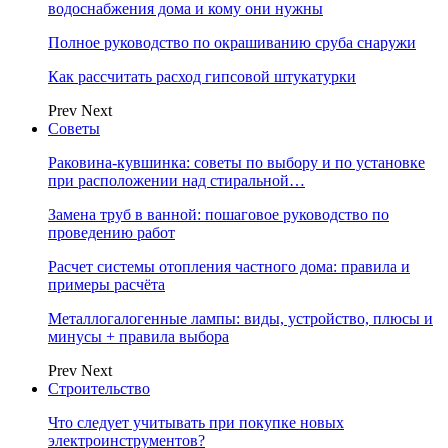
водоснабжения дома и кому они нужны
Полное руководство по окрашиванию сруба снаружи
Как рассчитать расход гипсовой штукатурки
Prev
Next
Советы
Раковина-кувшинка: советы по выбору и по установке
при расположении над стиральной…
Замена труб в ванной: пошаговое руководство по
проведению работ
Расчет системы отопления частного дома: правила и
примеры расчёта
Металлогалогенные лампы: виды, устройство, плюсы и
минусы + правила выбора
Prev
Next
Строительство
Что следует учитывать при покупке новых
электроинструментов?