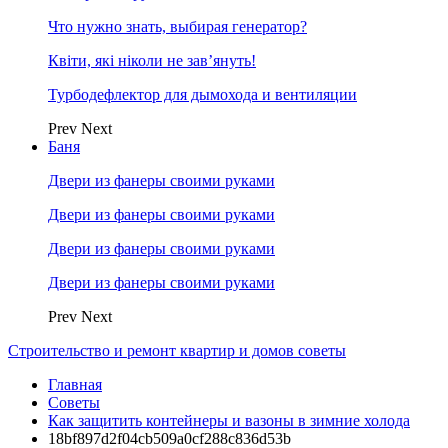
Что нужно знать, выбирая генератор?
Квіти, які ніколи не зав’януть!
Турбодефлектор для дымохода и вентиляции
Prev
Next
Баня
Двери из фанеры своими руками
Двери из фанеры своими руками
Двери из фанеры своими руками
Двери из фанеры своими руками
Prev
Next
Строительство и ремонт квартир и домов советы
Главная
Советы
Как защитить контейнеры и вазоны в зимние холода
18bf897d2f04cb509a0cf288c836d53b