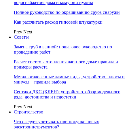
водоснабжения дома и кому они нужны
Полное руководство по окрашиванию сруба снаружи
Как рассчитать расход гипсовой штукатурки
Prev
Next
Советы
Замена труб в ванной: пошаговое руководство по
проведению работ
Расчет системы отопления частного дома: правила и
примеры расчёта
Металлогалогенные лампы: виды, устройство, плюсы и
минусы + правила выбора
Септики ДКС (КЛЕН): устройство, обзор модельного
ряда, достоинства и недостатки
Prev
Next
Строительство
Что следует учитывать при покупке новых
электроинструментов?