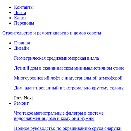
Контакты
Лента
Карта
Переводы
Строительство и ремонт квартир и домов советы
Главная
Дизайн
Геометрическая средиземноморская вилла
Летний дом в скандинавском минималистичном стиле
Многоуровневый лофт с индустриальной атмосферой
Дом, адаптированный к экстремально крутому склону
Prev
Next
Ремонт
Что такое магистральные фильтры в системе
водоснабжения дома и кому они нужны
Полное руководство по окрашиванию сруба снаружи