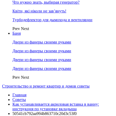
Что нужно знать, выбирая генератор?
Квіти, які ніколи не зав’януть!
Турбодефлектор для дымохода и вентиляции
Prev
Next
Баня
Двери из фанеры своими руками
Двери из фанеры своими руками
Двери из фанеры своими руками
Двери из фанеры своими руками
Prev
Next
Строительство и ремонт квартир и домов советы
Главная
Советы
Как устанавливается акриловая вставка в ванну:
инструкция по установке вкладыша
50541cb792aa994b863710c20d3c53f0