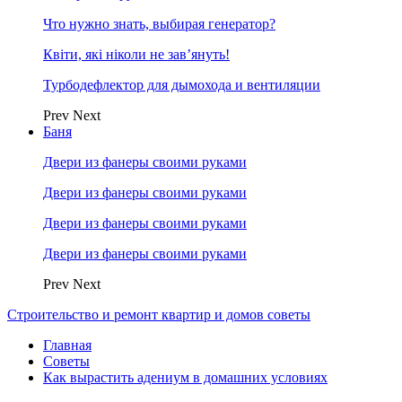
Что нужно знать, выбирая генератор?
Квіти, які ніколи не зав’януть!
Турбодефлектор для дымохода и вентиляции
Prev
Next
Баня
Двери из фанеры своими руками
Двери из фанеры своими руками
Двери из фанеры своими руками
Двери из фанеры своими руками
Prev
Next
Строительство и ремонт квартир и домов советы
Главная
Советы
Как вырастить адениум в домашних условиях