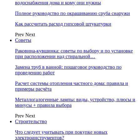
водоснабжения дома и кому они нужны
Полное руководство по окрашиванию сруба снаружи
Как рассчитать расход гипсовой штукатурки
Prev
Next
Советы
Раковина-кувшинка: советы по выбору и по установке
при расположении над стиральной…
Замена труб в ванной: пошаговое руководство по
проведению работ
Расчет системы отопления частного дома: правила и
примеры расчёта
Металлогалогенные лампы: виды, устройство, плюсы и
минусы + правила выбора
Prev
Next
Строительство
Что следует учитывать при покупке новых
электроинструментов?