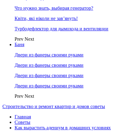
Что нужно знать, выбирая генератор?
Квіти, які ніколи не зав’януть!
Турбодефлектор для дымохода и вентиляции
Prev
Next
Баня
Двери из фанеры своими руками
Двери из фанеры своими руками
Двери из фанеры своими руками
Двери из фанеры своими руками
Prev
Next
Строительство и ремонт квартир и домов советы
Главная
Советы
Как вырастить адениум в домашних условиях