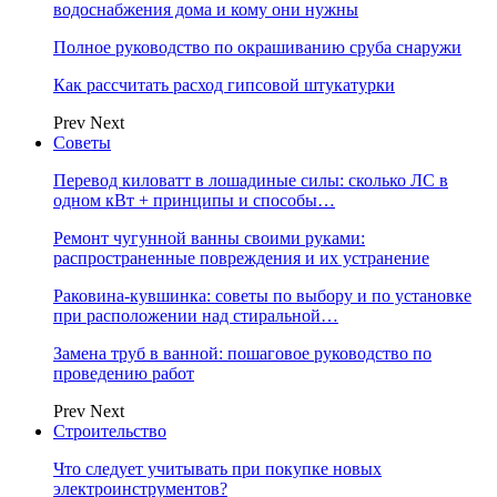
водоснабжения дома и кому они нужны
Полное руководство по окрашиванию сруба снаружи
Как рассчитать расход гипсовой штукатурки
Prev
Next
Советы
Перевод киловатт в лошадиные силы: сколько ЛС в
одном кВт + принципы и способы…
Ремонт чугунной ванны своими руками:
распространенные повреждения и их устранение
Раковина-кувшинка: советы по выбору и по установке
при расположении над стиральной…
Замена труб в ванной: пошаговое руководство по
проведению работ
Prev
Next
Строительство
Что следует учитывать при покупке новых
электроинструментов?