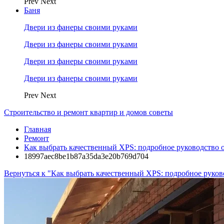
Prev
Next
Баня
Двери из фанеры своими руками
Двери из фанеры своими руками
Двери из фанеры своими руками
Двери из фанеры своими руками
Prev
Next
Строительство и ремонт квартир и домов советы
Главная
Ремонт
Как выбрать качественный XPS: подробное руководство 
18997aec8be1b87a35da3e20b769d704
Вернуться к "Как выбрать качественный XPS: подробное рук