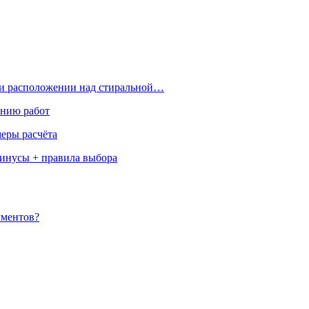
ри расположении над стиральной…
ению работ
меры расчёта
минусы + правила выбора
ументов?