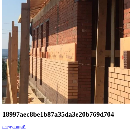
18997aec8be1b87a35da3e20b769d704
следующий