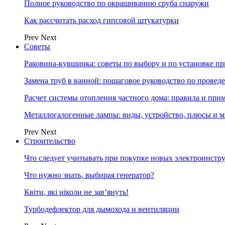
Полное руководство по окрашиванию сруба снаружи
Как рассчитать расход гипсовой штукатурки
Prev
Next
Советы
Раковина-кувшинка: советы по выбору и по установке п
Замена труб в ванной: пошаговое руководство по провед
Расчет системы отопления частного дома: правила и при
Металлогалогенные лампы: виды, устройство, плюсы и 
Prev
Next
Строительство
Что следует учитывать при покупке новых электроинстр
Что нужно знать, выбирая генератор?
Квіти, які ніколи не зав’януть!
Турбодефлектор для дымохода и вентиляции