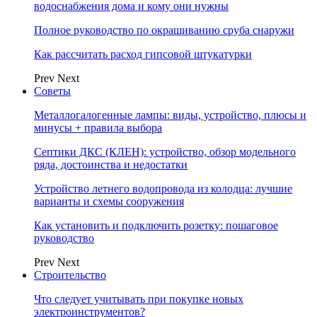
водоснабжения дома и кому они нужны
Полное руководство по окрашиванию сруба снаружи
Как рассчитать расход гипсовой штукатурки
Prev
Next
Советы
Металлогалогенные лампы: виды, устройство, плюсы и
минусы + правила выбора
Септики ДКС (КЛЕН): устройство, обзор модельного
ряда, достоинства и недостатки
Устройство летнего водопровода из колодца: лучшие
варианты и схемы сооружения
Как установить и подключить розетку: пошаговое
руководство
Prev
Next
Строительство
Что следует учитывать при покупке новых
электроинструментов?