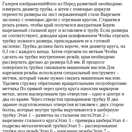
Галерея изображенийФото из Перед разметкой необходимо
измерить диаметр трубы, а затем с помощью циркуля
перенести размеры на лист нержавеющей стали Вырезаем
заслонку с помощью дрели с отрезным кругом. Стараемся
резать ровно, чтобы край получился аккуратным Берем
вырезанный стальной круг и вставляем в трубу. Если размеры
не соответствуют, доводим края шлифованием Чтобы отрезать
трубку нужного размера, прикладываем ее к готовой
заслонке. Трубка должна быть короче, чем диаметр круга, на
0,3 см с каждого конца. Затем отрезаем по меткам Чтобы
сделать на трубке внутреннюю резьбу, края необходимо
рассверлить дрелью до размера 6,8 мм. В процессе
поверхность трубки смазываем машинным маслом Для
нарезания резьбы используем специальный инструмент –
метчик, который также нужно смазать машинным маслом.
Удаляем стружку обратными вращательными полуоборотами
метчика По прямой через центр круга наносим маркером
метки, затем высверливаем три отверстия – один в центре и
два по краям. Через отверстия привариваем трубку В два
заранее подготовленных отверстия вставляем с двух сторон
болты, которые внутри трубы вкручиваются в шиберную
трубку Этап 1 – разметка на стальном листеЭтап 2 –
вырезание стального кругаЭтап 3 – примерка шибераЭтап 4 –
подрезка металлической трубкиЭтап 5 – рассверливание
трубки под резьбуЭтап 6 – нарезание резьбыЭтап 7 –