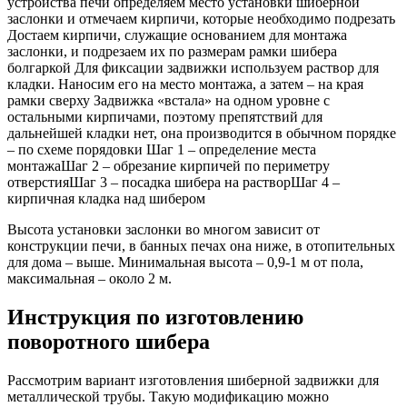
устройства печи определяем место установки шиберной
заслонки и отмечаем кирпичи, которые необходимо подрезать
Достаем кирпичи, служащие основанием для монтажа
заслонки, и подрезаем их по размерам рамки шибера
болгаркой Для фиксации задвижки используем раствор для
кладки. Наносим его на место монтажа, а затем – на края
рамки сверху Задвижка «встала» на одном уровне с
остальными кирпичами, поэтому препятствий для
дальнейшей кладки нет, она производится в обычном порядке
– по схеме порядовки Шаг 1 – определение места
монтажаШаг 2 – обрезание кирпичей по периметру
отверстияШаг 3 – посадка шибера на растворШаг 4 –
кирпичная кладка над шибером
Высота установки заслонки во многом зависит от
конструкции печи, в банных печах она ниже, в отопительных
для дома – выше. Минимальная высота – 0,9-1 м от пола,
максимальная – около 2 м.
Инструкция по изготовлению
поворотного шибера
Рассмотрим вариант изготовления шиберной задвижки для
металлической трубы. Такую модификацию можно