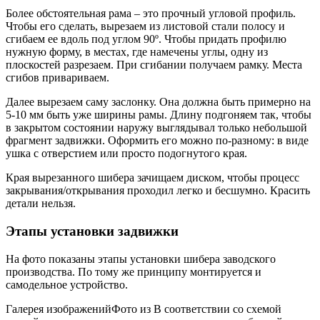
Более обстоятельная рама – это прочный угловой профиль.
Чтобы его сделать, вырезаем из листовой стали полосу и
сгибаем ее вдоль под углом 90º. Чтобы придать профилю
нужную форму, в местах, где намечены углы, одну из
плоскостей разрезаем. При сгибании получаем рамку. Места
сгибов привариваем.
Далее вырезаем саму заслонку. Она должна быть примерно на
5-10 мм быть уже ширины рамы. Длину подгоняем так, чтобы
в закрытом состоянии наружу выглядывал только небольшой
фрагмент задвижки. Оформить его можно по-разному: в виде
ушка с отверстием или просто подогнутого края.
Края вырезанного шибера зачищаем диском, чтобы процесс
закрывания/открывания проходил легко и бесшумно. Красить
детали нельзя.
Этапы установки задвижки
На фото показаны этапы установки шибера заводского
производства. По тому же принципу монтируется и
самодельное устройство.
Галерея изображенийФото из В соответствии со схемой