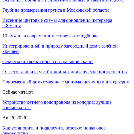
Глубина промерзания грунта в Московской области
Весенние цветовые схемы для обновления интерьера
к 8 марта
10 кухонь в современном стиле: фотоподборка
Интегрированный в природу загородный дом с зелёной
крышей
Секреты поклейки обоев из травяной ткани
От чего зависит курс биткоина к доллару: мнения экспертов
Современный дом-землянка с минималистичным интерьером
Сейчас читают
Устройство летнего водопровода из колодца: лучшие
варианты и…
Авг 6, 2026
Как установить и подключить розетку: пошаговое
руководство