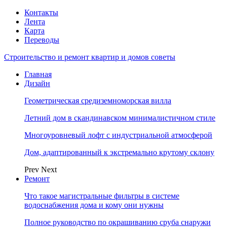
Контакты
Лента
Карта
Переводы
Строительство и ремонт квартир и домов советы
Главная
Дизайн
Геометрическая средиземноморская вилла
Летний дом в скандинавском минималистичном стиле
Многоуровневый лофт с индустриальной атмосферой
Дом, адаптированный к экстремально крутому склону
Prev
Next
Ремонт
Что такое магистральные фильтры в системе
водоснабжения дома и кому они нужны
Полное руководство по окрашиванию сруба снаружи