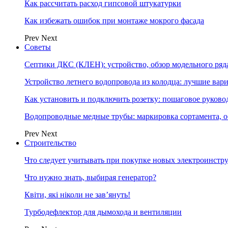
Как рассчитать расход гипсовой штукатурки
Как избежать ошибок при монтаже мокрого фасада
Prev
Next
Советы
Септики ДКС (КЛЕН): устройство, обзор модельного ряда
Устройство летнего водопровода из колодца: лучшие вар
Как установить и подключить розетку: пошаговое руково
Водопроводные медные трубы: маркировка сортамента, о
Prev
Next
Строительство
Что следует учитывать при покупке новых электроинстр
Что нужно знать, выбирая генератор?
Квіти, які ніколи не зав’януть!
Турбодефлектор для дымохода и вентиляции