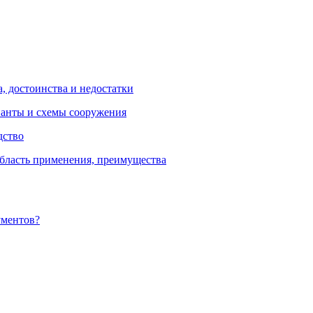
, достоинства и недостатки
ианты и схемы сооружения
дство
бласть применения, преимущества
ументов?