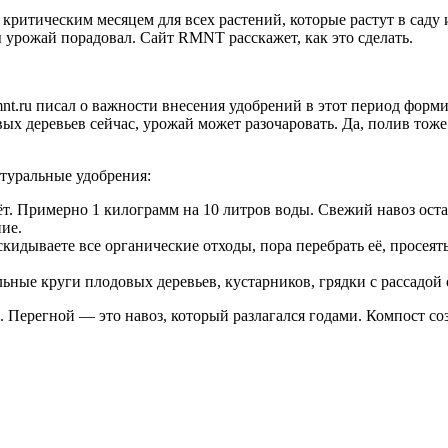
критическим месяцем для всех растений, которые растут в саду
 урожай порадовал. Сайт RMNT расскажет, как это сделать.
nt.ru писал о важности внесения удобрений в этот период форми
х деревьев сейчас, урожай может разочаровать. Да, полив тоже
туральные удобрения:
. Примерно 1 килограмм на 10 литров воды. Свежий навоз остав
ие.
 скидываете все органические отходы, пора перебрать её, просеят
льные круги плодовых деревьев, кустарников, грядки с рассадой
Перегной — это навоз, который разлагался годами. Компост созр