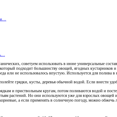
ы и…
ть…
ганических, советуем использовать в июне универсальные соста
который подходит большинству овощей, ягодных кустарников и 
еда или не использовалось впустую. Используется для полива в 
лейте грядки, кусты, деревья обычной водой. Если внести удоб
рядкам и приствольным кругам, потом поливаются водой и посте
стьям растений. Но они используются уже для взрослых овощей 
орневые, а если применять в солнечную погоду, можно обжечь л