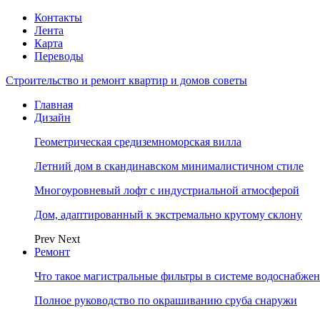
Контакты
Лента
Карта
Переводы
Строительство и ремонт квартир и домов советы
Главная
Дизайн
Геометрическая средиземноморская вилла
Летний дом в скандинавском минималистичном стиле
Многоуровневый лофт с индустриальной атмосферой
Дом, адаптированный к экстремально крутому склону
Prev
Next
Ремонт
Что такое магистральные фильтры в системе водоснабже
Полное руководство по окрашиванию сруба снаружи