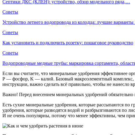
Септики ДКС (КЛЕН): устройство, обзор модельного ряда,…
Советы
Устройство летнего водопровода из колодца: лучшие вариант
Советы
Как установить и подключить розетку: пошаговое руководство
Советы
Водопроводные медные трубы: маркировка сортамента, облас
Если вы считаете, что минеральные удобрения эффективнее ор
P — фосфор, K — калий. Базовый макроэлементный комплекс, 
инструкции, важно сделать всё правильно, чтобы не нанесло вр
Важно! Перед внесением минеральных удобрений обязательно по
Есть сухие минеральные удобрения, которые рассыпаются по г
удобрения, которые разводятся водой и разбрызгиваются по ли
И не очень популярны, потому что менее эффективны, чем прик