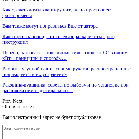
Как сделать дом и квартиру визуально просторнее:
фотопримеры
Вам также могут понравиться
Еще от автора
Как спрятать провода от телевизора: варианты, фото,
инструкция
Перевод киловатт в лошадиные силы: сколько ЛС в одном
кВт + принципы и способы…
Ремонт чугунной ванны своими руками: распространенные
повреждения и их устранение
Раковина-кувшинка: советы по выбору и по установке при
расположении над стиральной…
Prev
Next
Оставьте ответ
Ваш электронный адрес не будет опубликован.