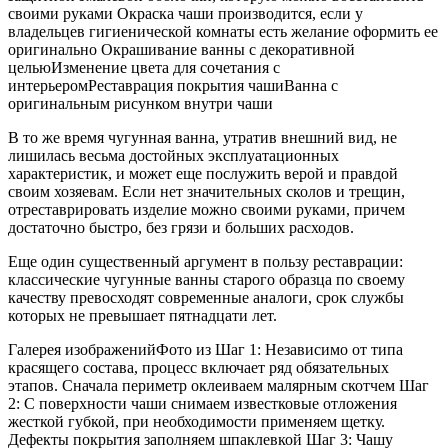
своими руками Окраска чаши производится, если у
владельцев гигиенической комнаты есть желание оформить ее
оригинально Окрашивание ванны с декоративной
цельюИзменение цвета для сочетания с
интерьеромРеставрация покрытия чашиВанна с
оригинальным рисунком внутри чаши
В то же время чугунная ванна, утратив внешний вид, не
лишилась весьма достойных эксплуатационных
характеристик, и может еще послужить верой и правдой
своим хозяевам. Если нет значительных сколов и трещин,
отреставрировать изделие можно своими руками, причем
достаточно быстро, без грязи и больших расходов.
Еще один существенный аргумент в пользу реставрации:
классические чугунные ванны старого образца по своему
качеству превосходят современные аналоги, срок службы
которых не превышает пятнадцати лет.
Галерея изображенийФото из Шаг 1: Независимо от типа
красящего состава, процесс включает ряд обязательных
этапов. Сначала периметр оклеиваем малярным скотчем Шаг
2: С поверхности чаши снимаем известковые отложения
жесткой губкой, при необходимости применяем щетку.
Дефекты покрытия заполняем шпаклевкой Шаг 3: Чашу