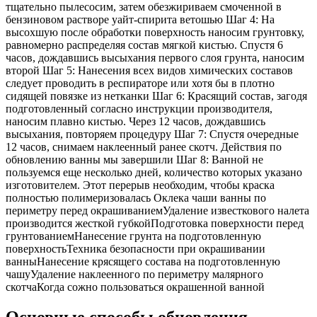
тщательно пылесосим, затем обезжириваем смоченной в
бензиновом растворе уайт-спирита ветошью Шаг 4: На
высохшую после обработки поверхность наносим грунтовку,
равномерно распределяя состав мягкой кистью. Спустя 6
часов, дождавшись высыхания первого слоя грунта, наносим
второй Шаг 5: Нанесения всех видов химических составов
следует проводить в респираторе или хотя бы в плотно
сидящей повязке из нетканки Шаг 6: Красящий состав, загодя
подготовленный согласно инструкции производителя,
наносим плавно кистью. Через 12 часов, дождавшись
высыхания, повторяем процедуру Шаг 7: Спустя очередные
12 часов, снимаем наклеенный ранее скотч. Действия по
обновлению ванны мы завершили Шаг 8: Ванной не
пользуемся еще несколько дней, количество которых указано
изготовителем. Этот перерыв необходим, чтобы краска
полностью полимеризовалась Оклека чаши ванны по
периметру перед окрашиваниемУдаление известкового налета
производится жесткой губкойПодготовка поверхности перед
грунтованиемНанесение грунта на подготовленную
поверхностьТехника безопасности при окрашивании
ванныНанесение крясящего состава на подготовленную
чашуУдаление наклеенного по периметру малярного
скотчаКогда сожно пользоваться окрашенной ванной
Основные способы обновления