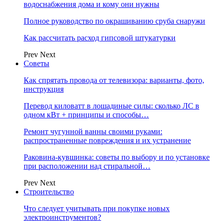
водоснабжения дома и кому они нужны
Полное руководство по окрашиванию сруба снаружи
Как рассчитать расход гипсовой штукатурки
Prev
Next
Советы
Как спрятать провода от телевизора: варианты, фото,
инструкция
Перевод киловатт в лошадиные силы: сколько ЛС в
одном кВт + принципы и способы…
Ремонт чугунной ванны своими руками:
распространенные повреждения и их устранение
Раковина-кувшинка: советы по выбору и по установке
при расположении над стиральной…
Prev
Next
Строительство
Что следует учитывать при покупке новых
электроинструментов?