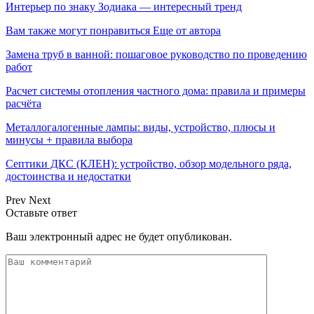
Интерьер по знаку Зодиака — интересный тренд
Вам также могут понравиться
Еще от автора
Замена труб в ванной: пошаговое руководство по проведению
работ
Расчет системы отопления частного дома: правила и примеры
расчёта
Металлогалогенные лампы: виды, устройство, плюсы и
минусы + правила выбора
Септики ДКС (КЛЕН): устройство, обзор модельного ряда,
достоинства и недостатки
Prev
Next
Оставьте ответ
Ваш электронный адрес не будет опубликован.