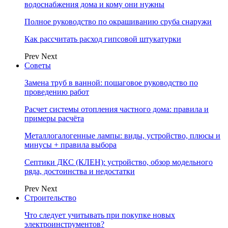
водоснабжения дома и кому они нужны
Полное руководство по окрашиванию сруба снаружи
Как рассчитать расход гипсовой штукатурки
Prev
Next
Советы
Замена труб в ванной: пошаговое руководство по
проведению работ
Расчет системы отопления частного дома: правила и
примеры расчёта
Металлогалогенные лампы: виды, устройство, плюсы и
минусы + правила выбора
Септики ДКС (КЛЕН): устройство, обзор модельного
ряда, достоинства и недостатки
Prev
Next
Строительство
Что следует учитывать при покупке новых
электроинструментов?