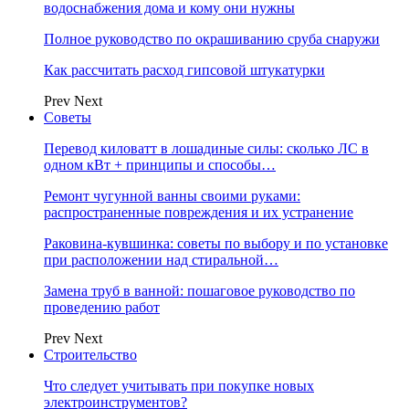
водоснабжения дома и кому они нужны
Полное руководство по окрашиванию сруба снаружи
Как рассчитать расход гипсовой штукатурки
Prev
Next
Советы
Перевод киловатт в лошадиные силы: сколько ЛС в
одном кВт + принципы и способы…
Ремонт чугунной ванны своими руками:
распространенные повреждения и их устранение
Раковина-кувшинка: советы по выбору и по установке
при расположении над стиральной…
Замена труб в ванной: пошаговое руководство по
проведению работ
Prev
Next
Строительство
Что следует учитывать при покупке новых
электроинструментов?