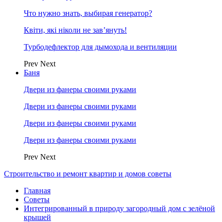
Что нужно знать, выбирая генератор?
Квіти, які ніколи не зав’януть!
Турбодефлектор для дымохода и вентиляции
Prev
Next
Баня
Двери из фанеры своими руками
Двери из фанеры своими руками
Двери из фанеры своими руками
Двери из фанеры своими руками
Prev
Next
Строительство и ремонт квартир и домов советы
Главная
Советы
Интегрированный в природу загородный дом с зелёной
крышей