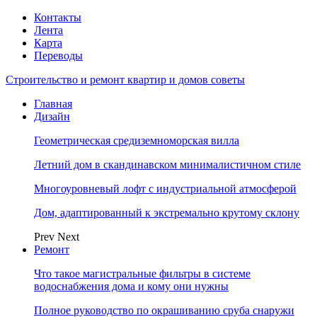
Контакты
Лента
Карта
Переводы
Строительство и ремонт квартир и домов советы
Главная
Дизайн
Геометрическая средиземноморская вилла
Летний дом в скандинавском минималистичном стиле
Многоуровневый лофт с индустриальной атмосферой
Дом, адаптированный к экстремально крутому склону
Prev
Next
Ремонт
Что такое магистральные фильтры в системе
водоснабжения дома и кому они нужны
Полное руководство по окрашиванию сруба снаружи