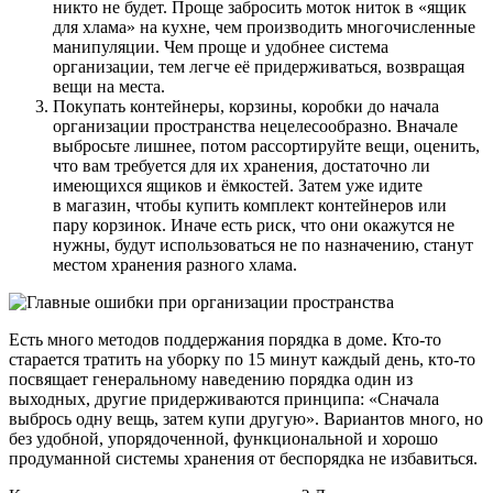
никто не будет. Проще забросить моток ниток в «ящик
для хлама» на кухне, чем производить многочисленные
манипуляции. Чем проще и удобнее система
организации, тем легче её придерживаться, возвращая
вещи на места.
Покупать контейнеры, корзины, коробки до начала
организации пространства нецелесообразно. Вначале
выбросьте лишнее, потом рассортируйте вещи, оценить,
что вам требуется для их хранения, достаточно ли
имеющихся ящиков и ёмкостей. Затем уже идите
в магазин, чтобы купить комплект контейнеров или
пару корзинок. Иначе есть риск, что они окажутся не
нужны, будут использоваться не по назначению, станут
местом хранения разного хлама.
Есть много методов поддержания порядка в доме. Кто-то
старается тратить на уборку по 15 минут каждый день, кто-то
посвящает генеральному наведению порядка один из
выходных, другие придерживаются принципа: «Сначала
выбрось одну вещь, затем купи другую». Вариантов много, но
без удобной, упорядоченной, функциональной и хорошо
продуманной системы хранения от беспорядка не избавиться.