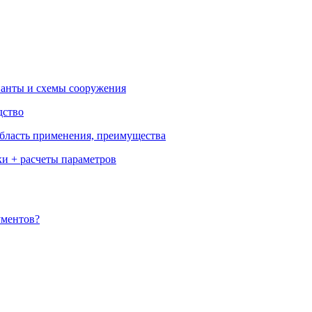
ианты и схемы сооружения
дство
бласть применения, преимущества
ки + расчеты параметров
ументов?