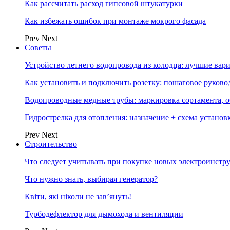
Как рассчитать расход гипсовой штукатурки
Как избежать ошибок при монтаже мокрого фасада
Prev
Next
Советы
Устройство летнего водопровода из колодца: лучшие вар
Как установить и подключить розетку: пошаговое руково
Водопроводные медные трубы: маркировка сортамента, о
Гидрострелка для отопления: назначение + схема установ
Prev
Next
Строительство
Что следует учитывать при покупке новых электроинстр
Что нужно знать, выбирая генератор?
Квіти, які ніколи не зав’януть!
Турбодефлектор для дымохода и вентиляции