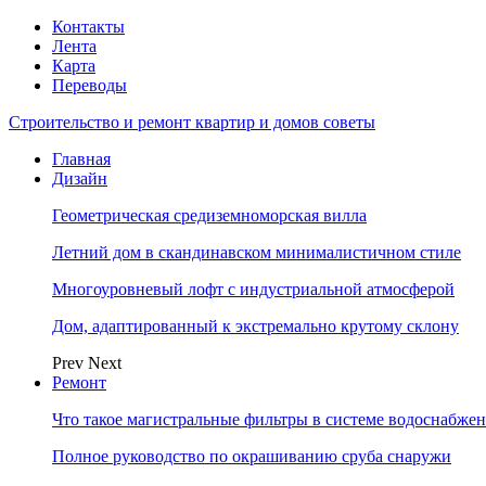
Контакты
Лента
Карта
Переводы
Строительство и ремонт квартир и домов советы
Главная
Дизайн
Геометрическая средиземноморская вилла
Летний дом в скандинавском минималистичном стиле
Многоуровневый лофт с индустриальной атмосферой
Дом, адаптированный к экстремально крутому склону
Prev
Next
Ремонт
Что такое магистральные фильтры в системе водоснабже
Полное руководство по окрашиванию сруба снаружи