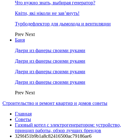
Что нужно знать, выбирая генератор?
Квіти, які ніколи не зав’януть!
Турбодефлектор для дымохода и вентиляции
Prev
Next
Баня
Двери из фанеры своими руками
Двери из фанеры своими руками
Двери из фанеры своими руками
Двери из фанеры своими руками
Prev
Next
Строительство и ремонт квартир и домов советы
Главная
Советы
Газовый котел с электрогенератором: устройство,
принцип работы, обзор лучших брендов
329f451b9b1a8c82416500ac79186ae6