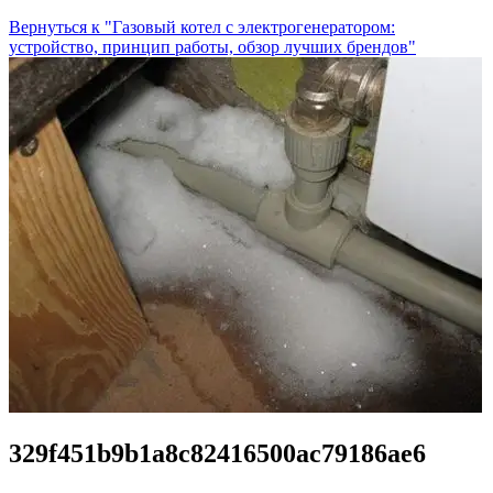
Вернуться к "Газовый котел с электрогенератором:
устройство, принцип работы, обзор лучших брендов"
329f451b9b1a8c82416500ac79186ae6