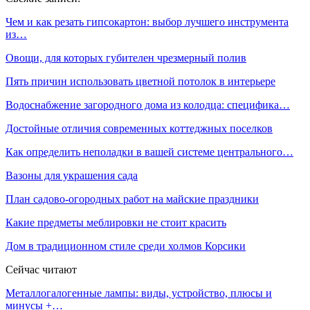
Чем и как резать гипсокартон: выбор лучшего инструмента
из…
Овощи, для которых губителен чрезмерный полив
Пять причин использовать цветной потолок в интерьере
Водоснабжение загородного дома из колодца: специфика…
Достойные отличия современных коттеджных поселков
Как определить неполадки в вашей системе центрального…
Вазоны для украшения сада
План садово-огородных работ на майские праздники
Какие предметы меблировки не стоит красить
Дом в традиционном стиле среди холмов Корсики
Сейчас читают
Металлогалогенные лампы: виды, устройство, плюсы и
минусы +…