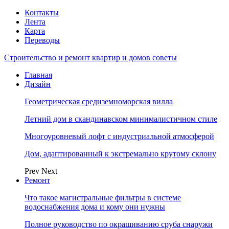
Контакты
Лента
Карта
Переводы
Строительство и ремонт квартир и домов советы
Главная
Дизайн
Геометрическая средиземноморская вилла
Летний дом в скандинавском минималистичном стиле
Многоуровневый лофт с индустриальной атмосферой
Дом, адаптированный к экстремально крутому склону
Prev
Next
Ремонт
Что такое магистральные фильтры в системе
водоснабжения дома и кому они нужны
Полное руководство по окрашиванию сруба снаружи