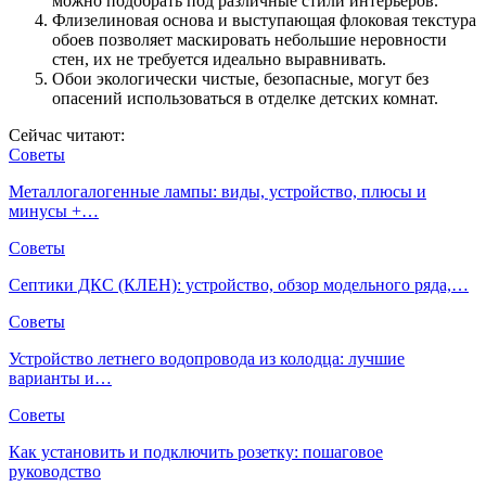
можно подобрать под различные стили интерьеров.
Флизелиновая основа и выступающая флоковая текстура
обоев позволяет маскировать небольшие неровности
стен, их не требуется идеально выравнивать.
Обои экологически чистые, безопасные, могут без
опасений использоваться в отделке детских комнат.
Сейчас читают:
Советы
Металлогалогенные лампы: виды, устройство, плюсы и
минусы +…
Советы
Септики ДКС (КЛЕН): устройство, обзор модельного ряда,…
Советы
Устройство летнего водопровода из колодца: лучшие
варианты и…
Советы
Как установить и подключить розетку: пошаговое
руководство