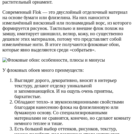
растительный орнамент.
Современный Flok — это двуслойный отделочный материал
на основе бумаги или флизелина. На них наносится
измельчённый вискозный или полиамидный ворс, из которого
формируется рисунок. Тактильно и внешне флок похож на
замшу, имитирует шиншилл, велюр, кожу, но существенно
дешевле этих материалов, потому что представляет собой
измельчённые нити. В итоге получаются флоковые обои,
которые явно выделяются среди «собратьев».
У флоковых обоев много преимуществ:
Выглядят дорого, декоративно, вносят в интерьер
текстуру, делают отделку уникальной
и запоминающейся. И на ощупь очень приятны,
бархатистые.
Обладают тепло- и звукоизоляционными свойствами
благодаря нанесению флока на флизелиновую или
бумажную основу. Со специализированными
материалами не сравнятся, конечно, но сделают комнату
немного теплее и тише.
Есть большой выбор оттенков, рисунков, текстур,