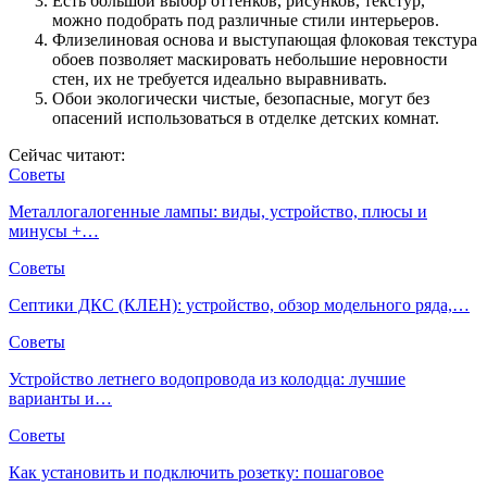
Есть большой выбор оттенков, рисунков, текстур,
можно подобрать под различные стили интерьеров.
Флизелиновая основа и выступающая флоковая текстура
обоев позволяет маскировать небольшие неровности
стен, их не требуется идеально выравнивать.
Обои экологически чистые, безопасные, могут без
опасений использоваться в отделке детских комнат.
Сейчас читают:
Советы
Металлогалогенные лампы: виды, устройство, плюсы и
минусы +…
Советы
Септики ДКС (КЛЕН): устройство, обзор модельного ряда,…
Советы
Устройство летнего водопровода из колодца: лучшие
варианты и…
Советы
Как установить и подключить розетку: пошаговое