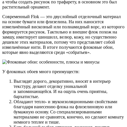
а чтобы создать рисунок по трафарету, в основном это был
растительный орнамент.
Современный Flok — это двуслойный отделочный материал
на основе бумаги или флизелина. На них наносится
измельчённый вискозный или полиамидный ворс, из которого
формируется рисунок. Тактильно и внешне флок похож на
замшу, имитирует шиншилл, велюр, кожу, но существенно
дешевле этих материалов, потому что представляет собой
измельчённые нити. В итоге получаются флоковые обои,
которые явно выделяются среди «собратьев».
У флоковых обоев много преимуществ:
Выглядят дорого, декоративно, вносят в интерьер
текстуру, делают отделку уникальной
и запоминающейся. И на ощупь очень приятны,
бархатистые.
Обладают тепло- и звукоизоляционными свойствами
благодаря нанесению флока на флизелиновую или
бумажную основу. Со специализированными
материалами не сравнятся, конечно, но сделают комнату
немного теплее и тише.