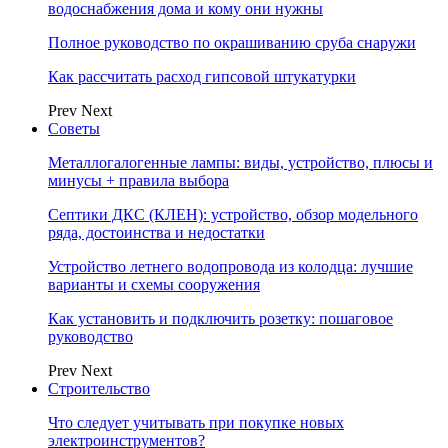
водоснабжения дома и кому они нужны
Полное руководство по окрашиванию сруба снаружи
Как рассчитать расход гипсовой штукатурки
Prev
Next
Советы
Металлогалогенные лампы: виды, устройство, плюсы и
минусы + правила выбора
Септики ДКС (КЛЕН): устройство, обзор модельного
ряда, достоинства и недостатки
Устройство летнего водопровода из колодца: лучшие
варианты и схемы сооружения
Как установить и подключить розетку: пошаговое
руководство
Prev
Next
Строительство
Что следует учитывать при покупке новых
электроинструментов?