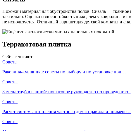
Похожий материал для обустройства полов. Сизаль — тканное п
тактильно. Однако износостойкость ниже, чем у ковролина из 
не используется. Отличный вариант для детской комнаты и спа
Терракотовая плитка
Сейчас читают:
Советы
Раковина-кувшинка: советы по выбору и по установке при…
Советы
Замена труб в ванной: пошаговое руководство по проведению
Советы
Расчет системы отопления частного дома: правила и примеры
Советы