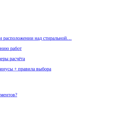
ри расположении над стиральной…
ению работ
меры расчёта
минусы + правила выбора
ументов?