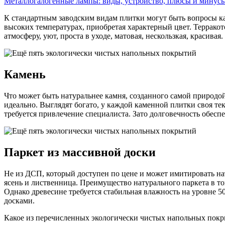
Металлогалогенные лампы: виды, устройство, плюсы и мину
К стандартным заводским видам плитки могут быть вопросы кас
высоких температурах, приобретая характерный цвет. Террако
атмосферу, уют, проста в уходе, матовая, нескользкая, красивая.
Камень
Что может быть натуральнее камня, созданного самой природой
идеально. Выглядят богато, у каждой каменной плитки своя тек
требуется привлечение специалиста. Зато долговечность обесп
Паркет из массивной доски
Не из ДСП, который доступен по цене и может имитировать на
ясень и лиственница. Преимущество натурального паркета в то
Однако древесине требуется стабильная влажность на уровне 5
досками.
Какое из перечисленных экологически чистых напольных покр