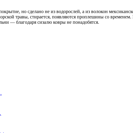
окрытие, но сделано не из водорослей, а из волокон мексиканск
морской травы, стирается, появляются проплешины со временем. 
льни — благодаря сизалю ковры не понадобятся.
…
…