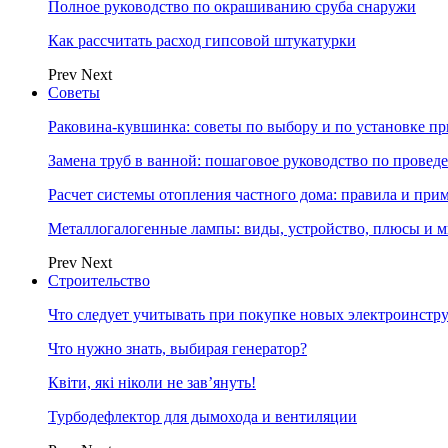
Полное руководство по окрашиванию сруба снаружи
Как рассчитать расход гипсовой штукатурки
Prev
Next
Советы
Раковина-кувшинка: советы по выбору и по установке п
Замена труб в ванной: пошаговое руководство по провед
Расчет системы отопления частного дома: правила и при
Металлогалогенные лампы: виды, устройство, плюсы и 
Prev
Next
Строительство
Что следует учитывать при покупке новых электроинстр
Что нужно знать, выбирая генератор?
Квіти, які ніколи не зав’януть!
Турбодефлектор для дымохода и вентиляции