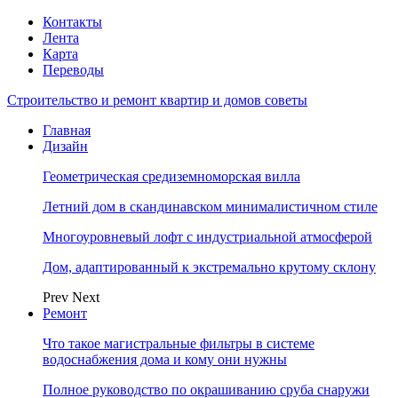
Контакты
Лента
Карта
Переводы
Строительство и ремонт квартир и домов советы
Главная
Дизайн
Геометрическая средиземноморская вилла
Летний дом в скандинавском минималистичном стиле
Многоуровневый лофт с индустриальной атмосферой
Дом, адаптированный к экстремально крутому склону
Prev
Next
Ремонт
Что такое магистральные фильтры в системе
водоснабжения дома и кому они нужны
Полное руководство по окрашиванию сруба снаружи