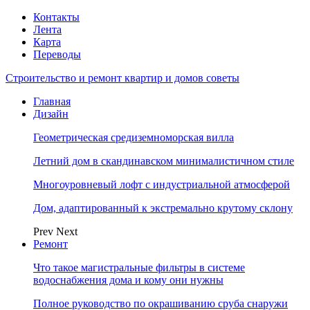
Контакты
Лента
Карта
Переводы
Строительство и ремонт квартир и домов советы
Главная
Дизайн
Геометрическая средиземноморская вилла
Летний дом в скандинавском минималистичном стиле
Многоуровневый лофт с индустриальной атмосферой
Дом, адаптированный к экстремально крутому склону
Prev
Next
Ремонт
Что такое магистральные фильтры в системе
водоснабжения дома и кому они нужны
Полное руководство по окрашиванию сруба снаружи