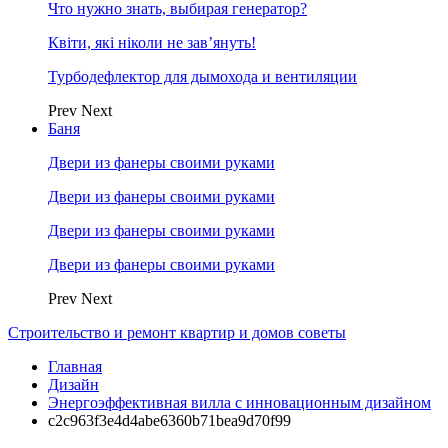
Что нужно знать, выбирая генератор?
Квіти, які ніколи не зав’януть!
Турбодефлектор для дымохода и вентиляции
Prev
Next
Баня
Двери из фанеры своими руками
Двери из фанеры своими руками
Двери из фанеры своими руками
Двери из фанеры своими руками
Prev
Next
Строительство и ремонт квартир и домов советы
Главная
Дизайн
Энергоэффективная вилла с инновационным дизайном
c2c963f3e4d4abe6360b71bea9d70f99