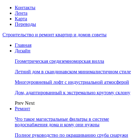
Контакты
Лента
Карта
Переводы
Строительство и ремонт квартир и домов советы
Главная
Дизайн
Геометрическая средиземноморская вилла
Летний дом в скандинавском минималистичном стиле
Многоуровневый лофт с индустриальной атмосферой
Дом, адаптированный к экстремально крутому склону
Prev
Next
Ремонт
Что такое магистральные фильтры в системе
водоснабжения дома и кому они нужны
Полное руководство по окрашиванию сруба снаружи