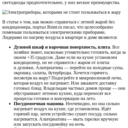
светодиоды предпочтительнее, у них веские преимущества.
В статье о том, как можно справиться с летней жарой без
кондиционера, портал Rmnt.ru писал, что целесообразно
поменьше пользоваться электрическими приборами.
Лидерами по нагреву воздуха в квартире и доме являются:
Духовой шкаф и варочная поверхность, плита
. Все
хозяйки знают, насколько утомительно готовить, когда за
окном +35 градусов. Даже если на кухне установлен
кондиционер, он не справится с жаром от плиты
и духовки. Альтернатива — перейти на холодные супы,
окрошку, салаты, бутерброды. Хочется горячего,
несмотря на жару? Подогрейте в микроволновой печи,
которая воздух не нагревает. Или закажите доставку
готовых блюд. Владельцам частных домов проще — они
обустраивают летнюю кухню, куда переносят все
процессы готовки и консервации на лето.
Посудомоечная машина
. Неочевидно, но она сильно
нагревает воздух на кухне, где установлена. Идёт
горячий пар, затем устройство сушит посуду, сильно
нагревается. Альтернатива — мыть тарелки вручную
или запускать посудомойку на ночь.