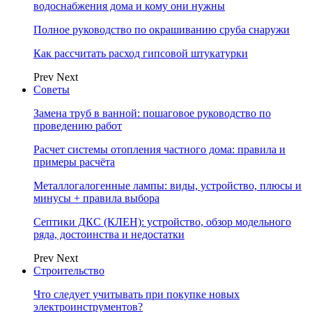
водоснабжения дома и кому они нужны
Полное руководство по окрашиванию сруба снаружи
Как рассчитать расход гипсовой штукатурки
Prev
Next
Советы
Замена труб в ванной: пошаговое руководство по
проведению работ
Расчет системы отопления частного дома: правила и
примеры расчёта
Металлогалогенные лампы: виды, устройство, плюсы и
минусы + правила выбора
Септики ДКС (КЛЕН): устройство, обзор модельного
ряда, достоинства и недостатки
Prev
Next
Строительство
Что следует учитывать при покупке новых
электроинструментов?