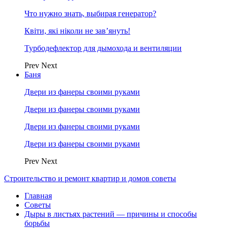
Что нужно знать, выбирая генератор?
Квіти, які ніколи не зав’януть!
Турбодефлектор для дымохода и вентиляции
Prev
Next
Баня
Двери из фанеры своими руками
Двери из фанеры своими руками
Двери из фанеры своими руками
Двери из фанеры своими руками
Prev
Next
Строительство и ремонт квартир и домов советы
Главная
Советы
Дыры в листьях растений — причины и способы
борьбы