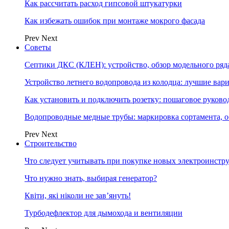
Как рассчитать расход гипсовой штукатурки
Как избежать ошибок при монтаже мокрого фасада
Prev
Next
Советы
Септики ДКС (КЛЕН): устройство, обзор модельного ряда
Устройство летнего водопровода из колодца: лучшие вар
Как установить и подключить розетку: пошаговое руково
Водопроводные медные трубы: маркировка сортамента, о
Prev
Next
Строительство
Что следует учитывать при покупке новых электроинстр
Что нужно знать, выбирая генератор?
Квіти, які ніколи не зав’януть!
Турбодефлектор для дымохода и вентиляции