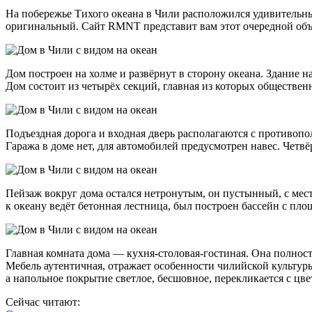
На побережье Тихого океана в Чили расположился удивительн
оригинальный. Сайт RMNT представит вам этот очередной об
Дом построен на холме и развёрнут в сторону океана. Здание 
Дом состоит из четырёх секций, главная из которых обществен
Подъездная дорога и входная дверь располагаются с противопо
Гаража в доме нет, для автомобилей предусмотрен навес. Четвёр
Пейзаж вокруг дома остался нетронутым, он пустынный, с мест
к океану ведёт бетонная лестница, был построен бассейн с пло
Главная комната дома — кухня-столовая-гостиная. Она полность
Мебель аутентичная, отражает особенности чилийской культуры 
а напольное покрытие светлое, бесшовное, перекликается с цве
Сейчас читают: