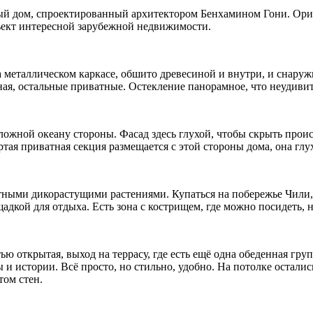
ый дом, спроектированный архитектором Бенхамином Гони. Ори
ъект интересной зарубежной недвижимости.
на металлическом каркасе, обшито древесиной и внутри, и снару
ная, остальные приватные. Остекление панорамное, что неудивит
ложной океану стороны. Фасад здесь глухой, чтобы скрыть прои
тая приватная секция размещается с этой стороны дома, она глух
ными дикорастущими растениями. Купаться на побережье Чили, к
щадкой для отдыха. Есть зона с кострищем, где можно посидеть, 
ю открытая, выход на террасу, где есть ещё одна обеденная гру
и истории. Всё просто, но стильно, удобно. На потолке осталис
том стен.