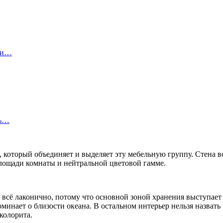
ы и…
ть…
, который объединяет и выделяет эту мебельную группу. Стена в
площади комнаты и нейтральной цветовой гамме.
, всё лаконично, потому что основной зоной хранения выступае
минает о близости океана. В остальном интерьер нельзя назват
колорита.