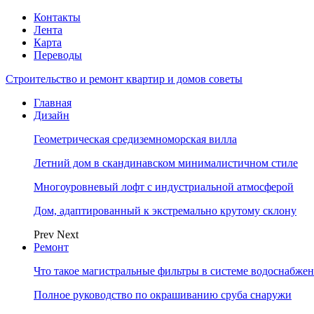
Контакты
Лента
Карта
Переводы
Строительство и ремонт квартир и домов советы
Главная
Дизайн
Геометрическая средиземноморская вилла
Летний дом в скандинавском минималистичном стиле
Многоуровневый лофт с индустриальной атмосферой
Дом, адаптированный к экстремально крутому склону
Prev
Next
Ремонт
Что такое магистральные фильтры в системе водоснабже
Полное руководство по окрашиванию сруба снаружи