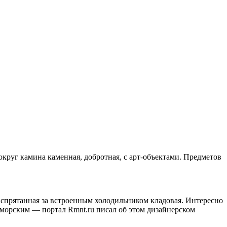
округ камина каменная, добротная, с арт-объектами. Предметов
т спрятанная за встроенным холодильником кладовая. Интересно
ь морским — портал Rmnt.ru писал об этом дизайнерском