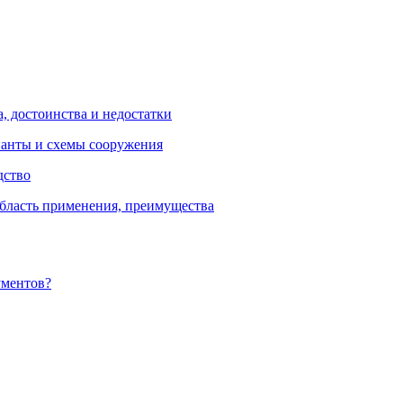
, достоинства и недостатки
ианты и схемы сооружения
дство
бласть применения, преимущества
ументов?