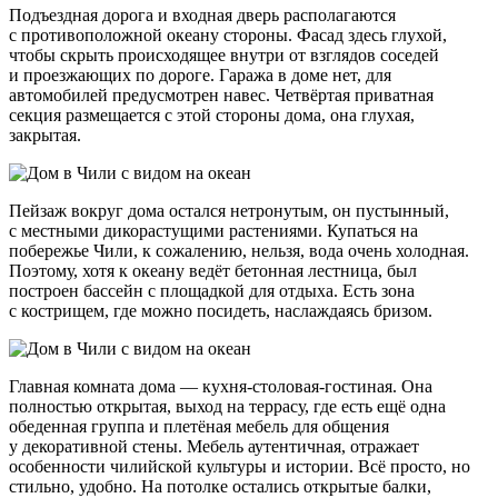
Подъездная дорога и входная дверь располагаются
с противоположной океану стороны. Фасад здесь глухой,
чтобы скрыть происходящее внутри от взглядов соседей
и проезжающих по дороге. Гаража в доме нет, для
автомобилей предусмотрен навес. Четвёртая приватная
секция размещается с этой стороны дома, она глухая,
закрытая.
Пейзаж вокруг дома остался нетронутым, он пустынный,
с местными дикорастущими растениями. Купаться на
побережье Чили, к сожалению, нельзя, вода очень холодная.
Поэтому, хотя к океану ведёт бетонная лестница, был
построен бассейн с площадкой для отдыха. Есть зона
с кострищем, где можно посидеть, наслаждаясь бризом.
Главная комната дома — кухня-столовая-гостиная. Она
полностью открытая, выход на террасу, где есть ещё одна
обеденная группа и плетёная мебель для общения
у декоративной стены. Мебель аутентичная, отражает
особенности чилийской культуры и истории. Всё просто, но
стильно, удобно. На потолке остались открытые балки,