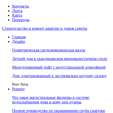
Контакты
Лента
Карта
Переводы
Строительство и ремонт квартир и домов советы
Главная
Дизайн
Геометрическая средиземноморская вилла
Летний дом в скандинавском минималистичном стиле
Многоуровневый лофт с индустриальной атмосферой
Дом, адаптированный к экстремально крутому склону
Prev
Next
Ремонт
Что такое магистральные фильтры в системе
водоснабжения дома и кому они нужны
Полное руководство по окрашиванию сруба снаружи