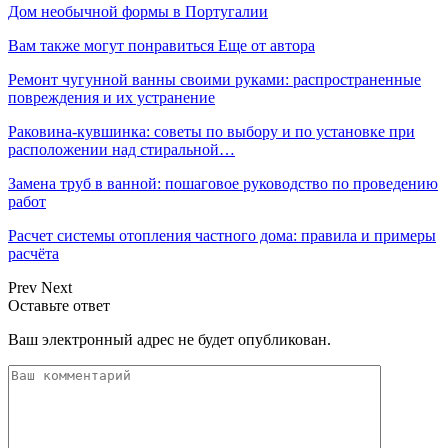
Дом необычной формы в Португалии
Вам также могут понравиться
Еще от автора
Ремонт чугунной ванны своими руками: распространенные
повреждения и их устранение
Раковина-кувшинка: советы по выбору и по установке при
расположении над стиральной…
Замена труб в ванной: пошаговое руководство по проведению
работ
Расчет системы отопления частного дома: правила и примеры
расчёта
Prev
Next
Оставьте ответ
Ваш электронный адрес не будет опубликован.