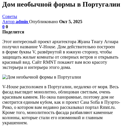
Дом необычной формы в Португалии
Советы
Автор
admin
Опубликовано
Окт 5, 2025
0
0
Поделится
Этот интересный проект архитектора Жуана Тиагу Агиара
получил название V-House. Дом действительно построен
в форме буквы V, развёрнутой в южную сторону, чтобы
защищать жилые комнаты от северных ветров и открывать
красивый вид. Сайт RMNT покажет вам всю красоту
экстерьера и интерьера этого дома.
V-House расположен в Португалии, недалеко от моря. Весь
фасад выглядит монолитно, облицован светлым, очень
красивым камнем. Но окна панорамные, поэтому дом не
смотрится единым кубом, как и проект Casa Sofía в Пуэрто-
Рико, о котором вам недавно рассказывал портал Rmnt.ru.
Кроме того, монолитность фасада разбавляют каменные
колонны, которые стали его изюминкой и главным
украшением.