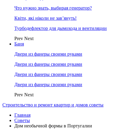
Что нужно знать, выбирая генератор?
Квіти, які ніколи не зав’януть!
Турбодефлектор для дымохода и вентиляции
Prev
Next
Баня
Двери из фанеры своими руками
Двери из фанеры своими руками
Двери из фанеры своими руками
Двери из фанеры своими руками
Prev
Next
Строительство и ремонт квартир и домов советы
Главная
Советы
Дом необычной формы в Португалии