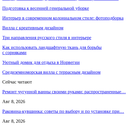
Подготовка к весенней генеральной уборке
Интерьер в современном колониальном стиле: фотоподборка
Вилла с креативным дизайном
Три направления русского стиля в интерьере
Как использовать ландшафтную ткань для борьбы
с сорняками
Уютный домик для отдыха в Норвегии
Средиземноморская вилла с террасным дизайном
Сейчас читают
Ремонт чугунной ванны своими руками: распространенные…
Авг 8, 2026
Раковина-кувшинка: советы по выбору и по установке при…
Авг 8, 2026