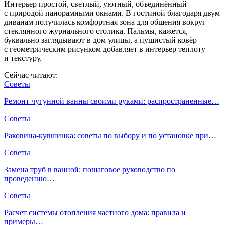
Интерьер простой, светлый, уютный, объединённый
с природой панорамными окнами. В гостиной благодаря двум
диванам получилась комфортная зона для общения вокруг
стеклянного журнального столика. Пальмы, кажется,
буквально заглядывают в дом улицы, а пушистый ковёр
с геометрическим рисунком добавляет в интерьер теплоту
и текстуру.
Сейчас читают:
Советы
Ремонт чугунной ванны своими руками: распространенные…
Советы
Раковина-кувшинка: советы по выбору и по установке при…
Советы
Замена труб в ванной: пошаговое руководство по
проведению…
Советы
Расчет системы отопления частного дома: правила и
примеры…