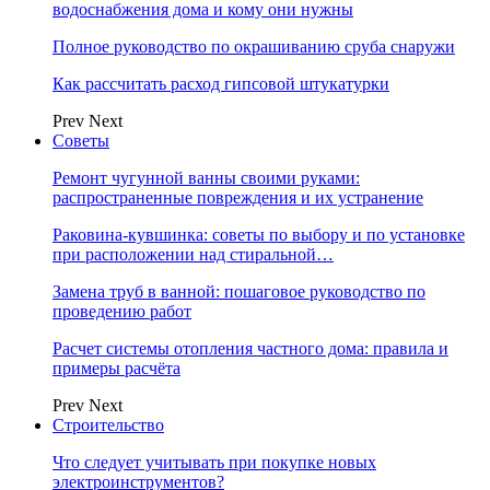
водоснабжения дома и кому они нужны
Полное руководство по окрашиванию сруба снаружи
Как рассчитать расход гипсовой штукатурки
Prev
Next
Советы
Ремонт чугунной ванны своими руками:
распространенные повреждения и их устранение
Раковина-кувшинка: советы по выбору и по установке
при расположении над стиральной…
Замена труб в ванной: пошаговое руководство по
проведению работ
Расчет системы отопления частного дома: правила и
примеры расчёта
Prev
Next
Строительство
Что следует учитывать при покупке новых
электроинструментов?