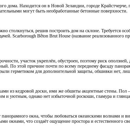
о дома. Находится он в Новой Зеландии, городе Крайстчерче, по
кательными могут быть необработанные бетонные поверхности.
можно столкнуться, решив построить дом на склоне. Требуется о
дачей. Scarborough Bêton Brut House (название реализованного 
очности, участок укреплён, обустроен, поэтому риск оползней,
ьный. По этой причине почти по всему переднему фасаду панорам
рыли герметиком для дополнительной защиты, обшивки нет, лиш
лками из кедровой доски, ими же обшиты акцентные стены. Пол
м и уютным, однако нет избыточной роскоши, гламура и глянца.
у панорамного окна, чтобы любоваться океанскими волнами и ви
и окнами, что создаёт ощущение простора и естественного свет