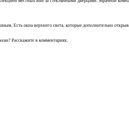
оллекцией местных вин за стеклянными дверцами. Мрачной комна
ным. Есть окна верхнего света, которые дополнительно открыва
кеан? Расскажите в комментариях.