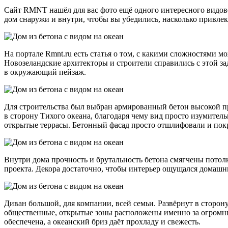
Сайт RMNT нашёл для вас фото ещё одного интересного видовог
дом снаружи и внутри, чтобы вы убедились, насколько привле
На портале Rmnt.ru есть статья о том, с какими сложностями 
Новозеландские архитекторы и строители справились с этой за
в окружающий пейзаж.
Для строительства был выбран армированный бетон высокой пр
в сторону Тихого океана, благодаря чему вид просто изумител
открытые террасы. Бетонный фасад просто отшлифовали и пок
Внутри дома прочность и брутальность бетона смягчены пото
проекта. Декора достаточно, чтобы интерьер ощущался домашни
Диван большой, для компании, всей семьи. Развёрнут в сторон
общественные, открытые зоны расположены именно за огромным
обеспечена, а океанский бриз даёт прохладу и свежесть.