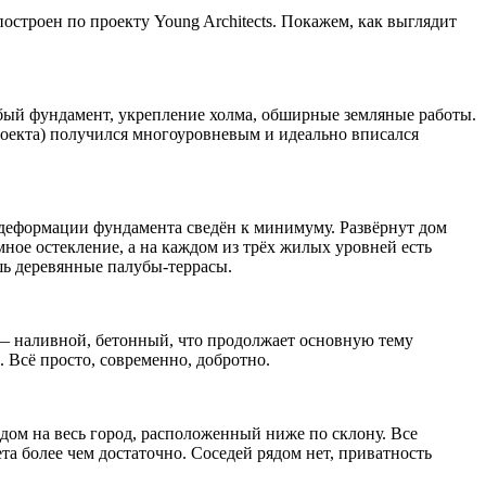
строен по проекту Young Architects. Покажем, как выглядит
собый фундамент, укрепление холма, обширные земляные работы.
проекта) получился многоуровневым и идеально вписался
 деформации фундамента сведён к минимуму. Развёрнут дом
ное остекление, а на каждом из трёх жилых уровней есть
ь деревянные палубы-террасы.
 — наливной, бетонный, что продолжает основную тему
 Всё просто, современно, добротно.
дом на весь город, расположенный ниже по склону. Все
а более чем достаточно. Соседей рядом нет, приватность