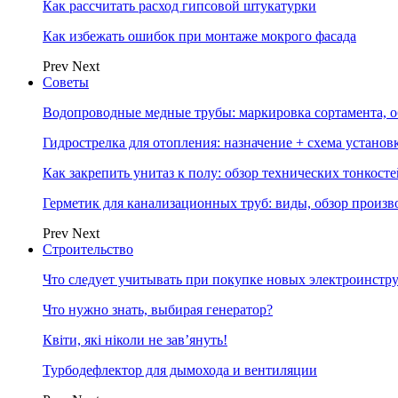
Как рассчитать расход гипсовой штукатурки
Как избежать ошибок при монтаже мокрого фасада
Prev
Next
Советы
Водопроводные медные трубы: маркировка сортамента, о
Гидрострелка для отопления: назначение + схема установ
Как закрепить унитаз к полу: обзор технических тонкост
Герметик для канализационных труб: виды, обзор произв
Prev
Next
Строительство
Что следует учитывать при покупке новых электроинстр
Что нужно знать, выбирая генератор?
Квіти, які ніколи не зав’януть!
Турбодефлектор для дымохода и вентиляции