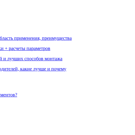
бласть применения, преимущества
ки + расчеты параметров
ей и лучших способов монтажа
одителей, какие лучше и почему
ументов?