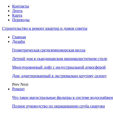
Контакты
Лента
Карта
Переводы
Строительство и ремонт квартир и домов советы
Главная
Дизайн
Геометрическая средиземноморская вилла
Летний дом в скандинавском минималистичном стиле
Многоуровневый лофт с индустриальной атмосферой
Дом, адаптированный к экстремально крутому склону
Prev
Next
Ремонт
Что такое магистральные фильтры в системе водоснабже
Полное руководство по окрашиванию сруба снаружи