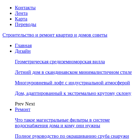
Контакты
Лента
Карта
Переводы
Строительство и ремонт квартир и домов советы
Главная
Дизайн
Геометрическая средиземноморская вилла
Летний дом в скандинавском минималистичном стиле
Многоуровневый лофт с индустриальной атмосферой
Дом, адаптированный к экстремально крутому склону
Prev
Next
Ремонт
Что такое магистральные фильтры в системе
водоснабжения дома и кому они нужны
Полное руководство по окрашиванию сруба снаружи