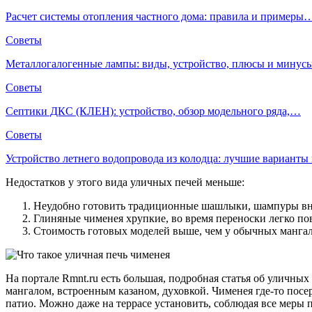
Расчет системы отопления частного дома: правила и примеры
Советы
Металлогалогенные лампы: виды, устройство, плюсы и мину
Советы
Септики ДКС (КЛЕН): устройство, обзор модельного ряда,…
Советы
Устройство летнего водопровода из колодца: лучшие вариант
Недостатков у этого вида уличных печей меньше:
Неудобно готовить традиционные шашлыки, шампуры вну
Глиняные чименея хрупкие, во время переноски легко по
Стоимость готовых моделей выше, чем у обычных мангал
На портале Rmnt.ru есть большая, подробная статья об уличн
мангалом, встроенным казаном, духовкой. Чименея где-то посе
патио. Можно даже на террасе установить, соблюдая все меры 