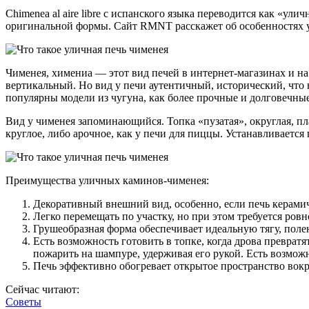
Сhimenea al aire libre с испанского языка переводится как «у
оригинальной формы. Сайт RMNT расскажет об особенностях у
Чименея, химениа — этот вид печей в интернет-магазинах и н
вертикальный. Но вид у печи аутентичный, исторический, что н
популярны модели из чугуна, как более прочные и долговечные
Вид у чименея запоминающийся. Топка «пузатая», округлая, п
круглое, либо арочное, как у печи для пиццы. Устанавливается
Преимущества уличных каминов-чименея:
Декоративный внешний вид, особенно, если печь керамиче
Легко перемещать по участку, но при этом требуется ров
Грушеобразная форма обеспечивает идеальную тягу, полен
Есть возможность готовить в топке, когда дрова превратя
пожарить на шампуре, удерживая его рукой. Есть возможн
Печь эффективно обогревает открытое пространство вокруг
Сейчас читают:
Советы