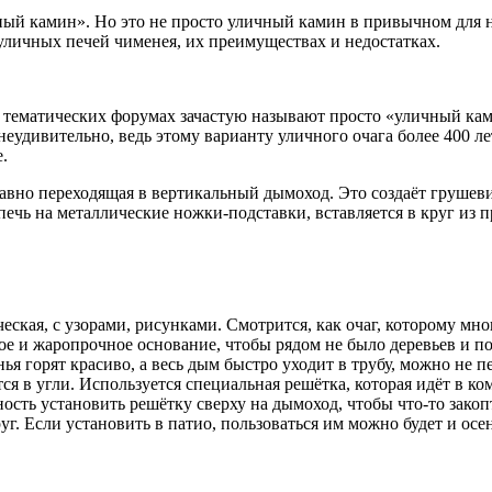
личный камин». Но это не просто уличный камин в привычном для
личных печей чименея, их преимуществах и недостатках.
а тематических форумах зачастую называют просто «уличный ка
еудивительно, ведь этому варианту уличного очага более 400 ле
.
лавно переходящая в вертикальный дымоход. Это создаёт груше
 печь на металлические ножки-подставки, вставляется в круг из 
ская, с узорами, рисунками. Смотрится, как очаг, которому мног
ное и жаропрочное основание, чтобы рядом не было деревьев и по
ья горят красиво, а весь дым быстро уходит в трубу, можно не п
тся в угли. Используется специальная решётка, которая идёт в к
ость установить решётку сверху на дымоход, чтобы что-то закоп
. Если установить в патио, пользоваться им можно будет и осен