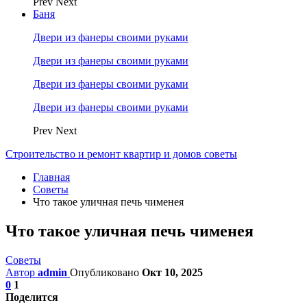
Prev
Next
Баня
Двери из фанеры своими руками
Двери из фанеры своими руками
Двери из фанеры своими руками
Двери из фанеры своими руками
Prev
Next
Строительство и ремонт квартир и домов советы
Главная
Советы
Что такое уличная печь чименея
Что такое уличная печь чименея
Советы
Автор
admin
Опубликовано
Окт 10, 2025
0
1
Поделится