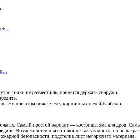
…
сы +…
ы и…
три топки не разместишь, придётся держать снаружи.
вредить.
ов. Но при этом ниже, чем у кирпичных печей-барбекю.
ых очагах. Самый простой вариант — кострище, яма для дров. С
редине. Возможностей для готовки не так уж много, но печь крас
пожарной безопасности, подстелив лист негорючего материала.