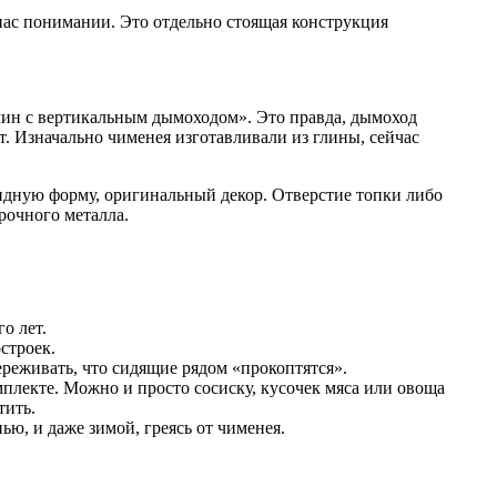
 нас понимании. Это отдельно стоящая конструкция
мин с вертикальным дымоходом». Это правда, дымоход
т. Изначально чименея изготавливали из глины, сейчас
видную форму, оригинальный декор. Отверстие топки либо
прочного металла.
о лет.
строек.
ереживать, что сидящие рядом «прокоптятся».
омплекте. Можно и просто сосиску, кусочек мяса или овоща
тить.
ью, и даже зимой, греясь от чименея.