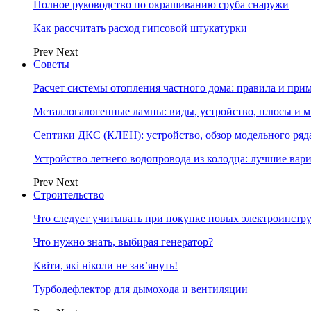
Полное руководство по окрашиванию сруба снаружи
Как рассчитать расход гипсовой штукатурки
Prev
Next
Советы
Расчет системы отопления частного дома: правила и при
Металлогалогенные лампы: виды, устройство, плюсы и 
Септики ДКС (КЛЕН): устройство, обзор модельного ряда
Устройство летнего водопровода из колодца: лучшие вар
Prev
Next
Строительство
Что следует учитывать при покупке новых электроинстр
Что нужно знать, выбирая генератор?
Квіти, які ніколи не зав’януть!
Турбодефлектор для дымохода и вентиляции