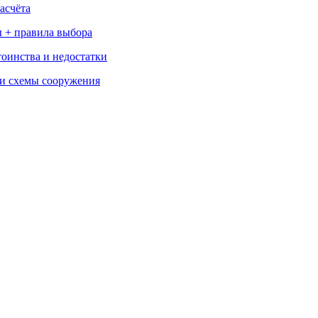
асчёта
 + правила выбора
тоинства и недостатки
 и схемы сооружения