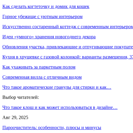
Как сделать когтеточку и домик для кошек
Горное убежище с уютным интерьером
Искусственно состаренный коттедж с современным интерьеро
Идеи «умного» хранения новогоднего декора
Обновления участка, привлекающие и отпугивающие покупат
Кухня в хрущевке с газовой колонкой: варианты размещения, 
Как ухаживать за паркетным полом
Современная вилла с отличным видом
Что такое ароматические гранулы для стирки и как…
Выбор читателей:
Что такое клош и как может использоваться в дизайне…
Авг 29, 2025
Пароочиститель: особенности, плюсы и минусы