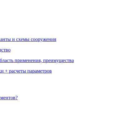
ианты и схемы сооружения
дство
бласть применения, преимущества
ки + расчеты параметров
ументов?