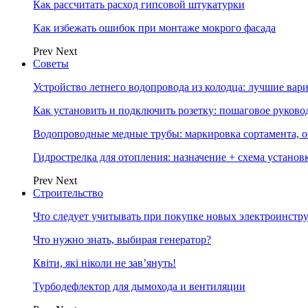
Как рассчитать расход гипсовой штукатурки
Как избежать ошибок при монтаже мокрого фасада
Prev
Next
Советы
Устройство летнего водопровода из колодца: лучшие вар
Как установить и подключить розетку: пошаговое руково
Водопроводные медные трубы: маркировка сортамента, о
Гидрострелка для отопления: назначение + схема установ
Prev
Next
Строительство
Что следует учитывать при покупке новых электроинстр
Что нужно знать, выбирая генератор?
Квіти, які ніколи не зав’януть!
Турбодефлектор для дымохода и вентиляции