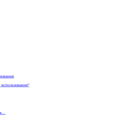
ьзования
о использования"
ия…