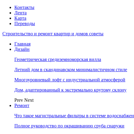
Контакты
Лента
Карта
Переводы
Строительство и ремонт квартир и домов советы
Главная
Дизайн
Геометрическая средиземноморская вилла
Летний дом в скандинавском минималистичном стиле
Многоуровневый лофт с индустриальной атмосферой
Дом, адаптированный к экстремально крутому склону
Prev
Next
Ремонт
Что такое магистральные фильтры в системе водоснабже
Полное руководство по окрашиванию сруба снаружи